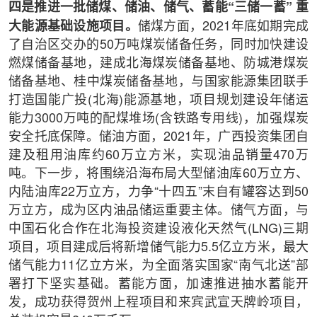
四是推进一批储煤、储油、储气、蓄能“三储一蓄” 重
大能源基础设施项目。
储煤方面，2021年底如期完成
了自治区交办的50万吨煤炭储备任务，同时加快建设
燃煤储备基地，建成北海煤炭储备基地、防城港煤炭
储备基地、桂中煤炭储备基地，与国家能源集团联手
打造国能广投(北海)能源基地，项目规划建设年储运
能力3000万吨的配煤堆场(含铁路专用线)，加强煤炭
安全托底保障。储油方面，2021年，广西投资集团自
建及租用油库约60万立方米，实现油品销量470万
吨。下一步，将围绕沿海布局大型储油库60万立方、
内陆油库22万立方，力争“十四五”末自有罐容达到50
万立方，成为区内油品储运重要主体。储气方面，与
中国石化合作在北海投资建设液化天然气(LNG)三期
项目，项目建成后将新增储气能力5.5亿立方米，最大
储气能力11亿立方米，为全面落实国家“南气北送”部
署打下坚实基础。蓄能方面，加速推进抽水蓄能开
发，成功获得贺州上程项目和来宾武宣天牌岭项目，