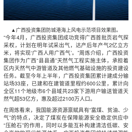
▲广西投资集团防城港海上风电示范项目效果图。
“今年4月，广西投资集团成功竞得广西首批页岩气探
采权，计划在明年试采出气，达产后年产气2亿立方
米，将实现‘广西人用广西气’。”周炼介绍，广西投资
集团作为广西“县县通”天然气工程实施主体，承担着
区内天然气中游管道及其他燃气基础设施的投资建设
任务。截至今年上半年，广西投资集团累计建成分输
站场33座，已建和在建管道里程约600公里，累计向
全区11个地级市6个县域共23家下游用户输送管道天
然气超53亿方，惠及超过2100万人口。
在周炼看来，我国能源资源禀赋具有“富煤、贫油、少
气”的特点，决定了煤炭在保障能源安全稳定供应中
“压舱石”的作用，同时以多能互补构建清洁低碳、安