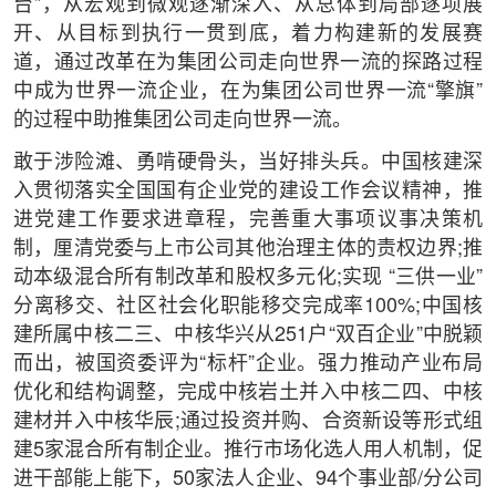
台”，从宏观到微观逐渐深入、从总体到局部逐项展
开、从目标到执行一贯到底，着力构建新的发展赛
道，通过改革在为集团公司走向世界一流的探路过程
中成为世界一流企业，在为集团公司世界一流“擎旗”
的过程中助推集团公司走向世界一流。
敢于涉险滩、勇啃硬骨头，当好排头兵。中国核建深
入贯彻落实全国国有企业党的建设工作会议精神，推
进党建工作要求进章程，完善重大事项议事决策机
制，厘清党委与上市公司其他治理主体的责权边界;推
动本级混合所有制改革和股权多元化;实现 “三供一业”
分离移交、社区社会化职能移交完成率100%;中国核
建所属中核二三、中核华兴从251户“双百企业”中脱颖
而出，被国资委评为“标杆”企业。强力推动产业布局
优化和结构调整，完成中核岩土并入中核二四、中核
建材并入中核华辰;通过投资并购、合资新设等形式组
建5家混合所有制企业。推行市场化选人用人机制，促
进干部能上能下，50家法人企业、94个事业部/分公司