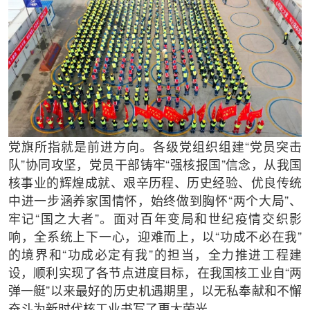
党旗所指就是前进方向。各级党组织组建“党员突击
队”协同攻坚，党员干部铸牢“强核报国”信念，从我国
核事业的辉煌成就、艰辛历程、历史经验、优良传统
中进一步涵养家国情怀，始终做到胸怀“两个大局”、
牢记“国之大者”。面对百年变局和世纪疫情交织影
响，全系统上下一心，迎难而上，以“功成不必在我”
的境界和“功成必定有我”的担当，全力推进工程建
设，顺利实现了各节点进度目标，在我国核工业自“两
弹一艇”以来最好的历史机遇期里，以无私奉献和不懈