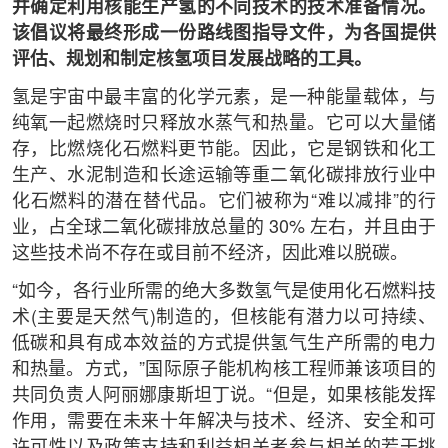
并确定利用核能生产氢的不同技术的技术准备情况。
该倡议将最终形成一份路线图指导文件，为各国提供
评估、规划和制定核氢项目发展战略的工具。
氢是宇宙中最丰富的化学元素，是一种能量载体，与
纯氧一起燃烧时只释放水蒸气和热量。它可以大量储
存，比燃烧化石燃料更节能。因此，它是钢铁和化工
生产、水泥制造和长途运输等重二氧化碳排放行业中
化石燃料的潜在替代品。它们被称为“难以减排”的行
业，占全球二氧化碳排放总量的 30% 左右，并且由于
这些技术尚不存在或目前不经济，因此难以脱碳。
“如今，各行业所需的绝大多数氢气是使用化石燃料技
术(主要是天然气)制造的，但核能有潜力以可持续、
低碳和具有成本效益的方式提供氢气生产所需的电力
和热量。方式，”国际原子能机构核工程师兼该项目的
共同负责人阿丽娜康斯坦丁说。“但是，如果核能发挥
作用，需要在未来十年解决与技术、经济、安全和可
许可性以及政策支持和利益相关者参与相关的若干挑