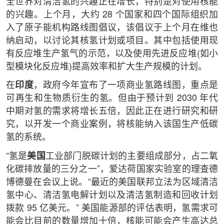
全世界对清洁氢的兴趣正在增长，特别是对使用核能
的兴趣。上个月，大约 28 个国家和四个国际组织加
入了原子能机构路线图倡议，该倡议于上个月在维也
纳启动，以讨论其核氢计划或项目。其中包括使用现
有反应堆生产氢气的示范，以及使用先进反应堆(如小
型模块化反应堆)提高效率和扩大生产规模的计划。
在
印度
，政府今年宣布了一项商业氢路线图，重点是
可再生和生物质衍生的氢。但由于预计到 2030 年代
中期对氢的需求将增长五倍，因此正在进行研究和研
究，以开发一个商业案例，将核能纳入该国生产低碳
氢的系统。
“氢是
美国
工业部门脱碳计划的主要组成部分，占二氧
化碳排放量的三分之一”，爱达荷国家实验室的理查德
博德曼在会议上说。“最近的美国联邦立法为区域清洁
氢中心、清洁氢电解计划以及清洁氢制造和回收计划
拨款 95 亿美元。” 美国能源部的评估表明，氢需求可
能会比目前的数量增加十倍，核能可能会产生高达总