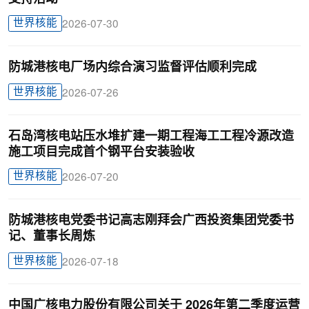
世界核能
2026-07-30
防城港核电厂场内综合演习监督评估顺利完成
世界核能
2026-07-26
石岛湾核电站压水堆扩建一期工程海工工程冷源改造
施工项目完成首个钢平台安装验收
世界核能
2026-07-20
防城港核电党委书记高志刚拜会广西投资集团党委书
记、董事长周炼
世界核能
2026-07-18
中国广核电力股份有限公司关于 2026年第二季度运营