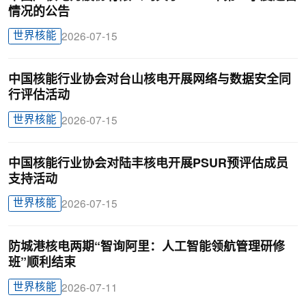
情况的公告
世界核能
2026-07-15
中国核能行业协会对台山核电开展网络与数据安全同
行评估活动
世界核能
2026-07-15
中国核能行业协会对陆丰核电开展PSUR预评估成员
支持活动
世界核能
2026-07-15
防城港核电两期“智询阿里：人工智能领航管理研修
班”顺利结束
世界核能
2026-07-11