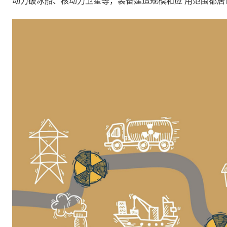
动力破冰船、核动力卫星等，装备建造规模和应 用范围都居