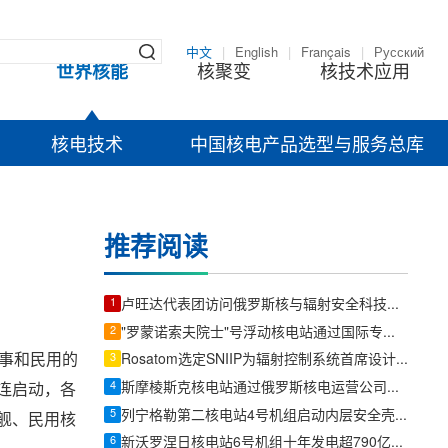
中文
|
English
|
Français
|
Русский
世界核能
核聚变
核技术应用
核电技术
中国核电产品选型与服务总库
推荐阅读
1
卢旺达代表团访问俄罗斯核与辐射安全科技中心
2
"罗蒙诺索夫院士"号浮动核电站通过国际专家双周审计，整改项较2022年显著减少
军事和民用的
3
Rosatom选定SNIIP为辐射控制系统首席设计机构，统管核设施放射仪表标准化与进口替代保障
4
斯摩棱斯克核电站通过俄罗斯核电运营公司安全专项检查
连启动，各
5
列宁格勒第二核电站4号机组启动内层安全壳施工
军舰、民用核
6
新沃罗涅日核电站6号机组十年发电超790亿千瓦时