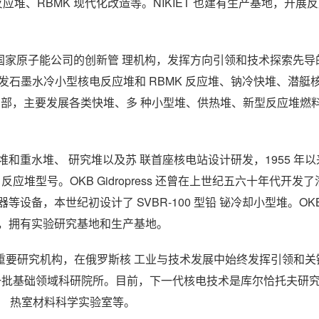
应堆、RBMK 现代化改造等。NIKIET 也建有生产基地，开展
目前隶属国家原子能公司的创新管 理机构，发挥方向引领和技术探索先
发石墨水冷小型核电反应堆和 RBMK 反应堆、钠冷快堆、潜艇
动力部，主要发展各类快堆、多 种小型堆、供热堆、新型反应堆燃
石墨生产堆和重水堆、 研究堆以及苏 联首座核电站设计研发，1955 年
反应堆型号。OKB Gidropress 还曾在上世纪五六十年代开发
本世纪初设计了 SVBR-100 型铅 铋冷却小型堆。OKB Gid
发，拥有实验研究基地和生产基地。
重要研究机构，在俄罗斯核 工业与技术发展中始终发挥引领和关
合并了一批基础领域科研院所。目前，下一代核电技术是库尔恰托夫研
置、 热室材料科学实验室等。