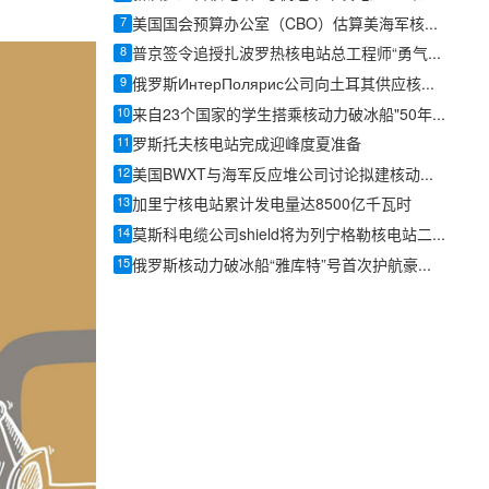
7
美国国会预算办公室（CBO）估算美海军核动力战列舰舰队总成本2750亿美元
8
普京签令追授扎波罗热核电站总工程师“勇气勋章”
9
俄罗斯ИнтерПолярис公司向土耳其供应核电站球形阀
10
来自23个国家的学生搭乘核动力破冰船"50年胜利号"前往北极点
11
罗斯托夫核电站完成迎峰度夏准备
12
美国BWXT与海军反应堆公司讨论拟建核动力战舰反应堆方案
13
加里宁核电站累计发电量达8500亿千瓦时
14
莫斯科电缆公司shield将为列宁格勒核电站二期3、4号机组供应4公里母线槽
15
俄罗斯核动力破冰船“雅库特”号首次护航豪华邮轮抵达弗兰格尔岛自然保护区