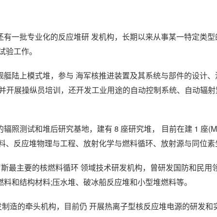
还有一批专业化的反应堆研 发机构，长期以来从事某一特定类型
试验工作。
要运行舰艇陆上模式堆，参与 海军核推进装置及其系统与部件的设计
及 VAU-6)并开展操纵员培训，还开发工业用途的自动控制系统、自动辐
主要的辐照测试和堆后研究基地，建有 8 座研究堆， 目前在建 1 座(M
材料、反应堆物理与工程、放射化学与燃料循环、放射源与同位素
，是俄罗斯最主要的核燃料循环 领域技术研发机构，曾研发国防和民
燃料和结构材料;压水堆、破冰船反应堆和小型堆燃料等。
研发制造的牵头机构，目前仍 开展热离子型核反应堆电源的研发和