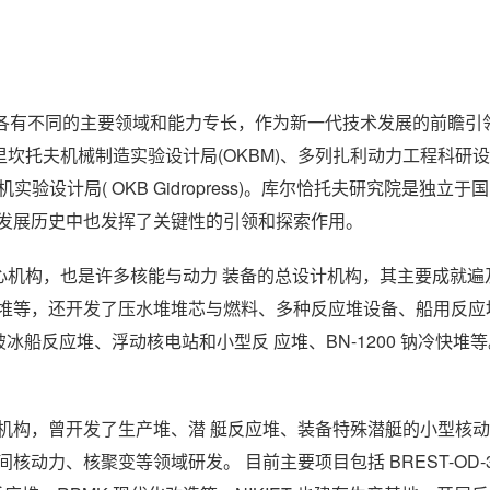
其各有不同的主要领域和能力专长，作为新一代技术发展的前瞻引
即阿夫里坎托夫机械制造实验设计局(OKBM)、多列扎利动力工程科研
水机实验设计局( OKB Gidropress)。库尔恰托夫研究院是独立
术发展历史中也发挥了关键性的引领和探索作用。
的核心机构，也是许多核能与动力 装备的总设计机构，其主要成就
快堆等，还开发了压水堆堆芯与燃料、多种反应堆设备、船用反应
 破冰船反应堆、浮动核电站和小型反 应堆、BN-1200 钠冷快堆等
的总设计机构，曾开发了生产堆、潜 艇反应堆、装备特殊潜艇的小型核
动力、核聚变等领域研发。 目前主要项目包括 BREST-OD-3