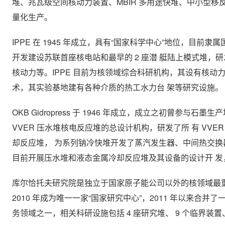
堆、兆瓦级空间核动力装置、MBIR 多用途快堆、中小型移反
量化生产。
IPPE 在 1945 年成立，具有“国家科学中心”地位，
开发建设苏联首座核电站和最早的 2 座潜 艇陆上模式堆，研
核动力等。IPPE 目前为核领域综合科研机构，其设有核
术，其实验基地建有各种介质的热工水力台 架等研究设施。
OKB Gidropress 于 1946 年成立，成立之初曾参与
VVER 压水堆核电反应堆的总设计机构，研发了所 有 VVER 
却反应堆， 为系列钠冷快堆开发了蒸汽发生器、中间热交换器等设备，
目前开展压水堆和液态金属冷却反应堆及其设备的设计开 
库尔恰托夫研究院是独立于国家原子能公司以外的核领域最
2010 年成为唯一一家“国家研究中心”，2011 年以来
务领域之一，相关科研设施包括 4 座研究堆、 9 个临界装