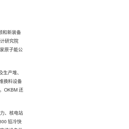
领和新装备
设计研究院
于国家原子能公
遍及生产堆、
堆换料设备
。OKBM 还
动力、核电站
00 铅冷快