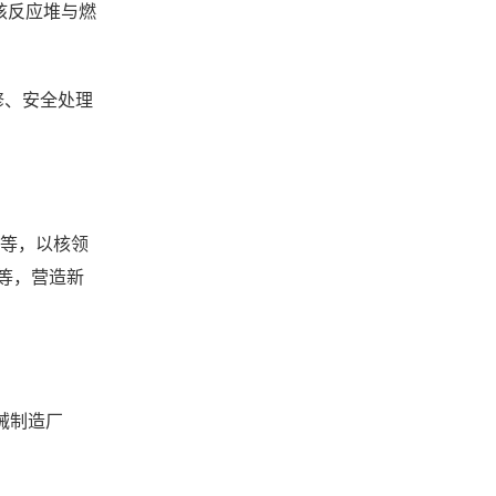
些核反应堆与燃
维修、安全处理
校等，以核领
等，营造新
械制造厂