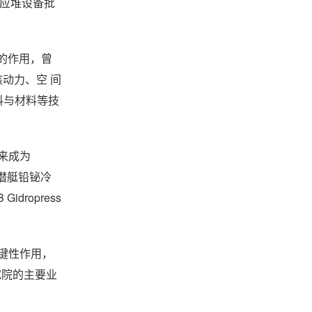
反应堆设备批
导的作用，曾
核动力、空 间
料与材料等技
以来成为
了潜艇铅铋冷
ropress
键性作用，
究院的主要业