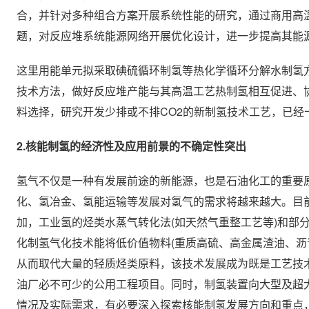
合，并针对多种组合方案开展系统性能的研究，通过商用高
题，对反应堆系统能源网络开展优化设计，进一步提高其能
这里用能单元拟采取碘硫循环制氢等热化学循环分解水制氢
技术方法，做好反应堆产能与其高温工艺热制氢相互促进、
料选择，研究开发少排或不排CO2的新制氢技术工艺，已经
2.核能制氢的经济性及应用前景的不确定性突出
氢气不仅是一种有发展前途的新能源，也是石油化工的重要
化、氢冶金、氢能运输等发展对氢气的需求将越来越大。目
加，工业氢的烃类水蒸气转化法(如天然气重整工艺等)和部分
化制氢气化技术能将低价值物料(重质高硫、高金属渣油、沥
从而取代大量的轻质烃类原料，该技术发展成为既是工艺技
油厂必不可少的公用工程项目。同时，制氢装置向大型及超
情况及实际需求，有必要深入探索核能制氢发展方向和重点