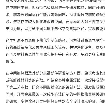
解水技术可实现CO2的零排放，约占全世界4%~5%的氢
物电解质电解，但有待电极材料进一步研发成熟，同时可研究
术、解决长时间运行性能衰竭等问题，持续降低电解的设备投
段，依然存在较大优化与改进空间，要考虑加大对不排或少
支持力度，以打通不同温度下热化学制氢等路径，实现核能
这里打通不同温度下热化学制氢路径，可为针对高温气冷堆
行的高效氦净化及再生系统工艺流程、关键净化设备，以及
评价及材料高温性能测试和提升等研究开发，争取更多宝贵
价值。
在中间换热器及其部分关键部件研发制造方面。建议考虑其
或碳纤维材料等的选取。可结合多种金属爆破一次焊接成型
间等工艺参数，研究不同形状流道的蚀刻方法，研发形成相
同时，开展金属爆破一次成型方法研制的中间换热器相关研究
比研究，多种途径开展中间热交换器安全设计演示验证，保