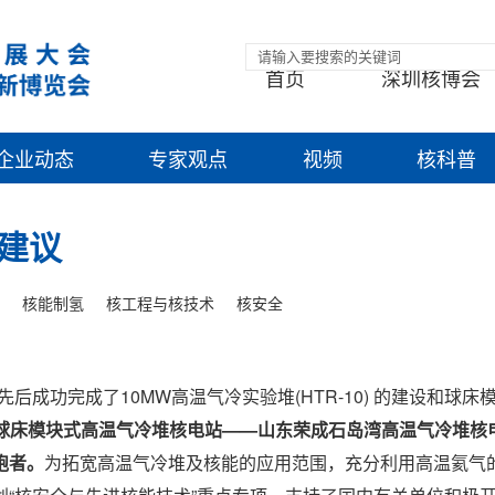
首页
深圳核博会
企业动态
专家观点
视频
核科普
建议
核能制氢
核工程与核技术
核安全
后成功完成了10MW高温气冷实验堆(HTR-10) 的建设和球床
球首座球床模块式高温气冷堆核电站——山东荣成石岛湾高温气冷堆核
跑者。
为拓宽高温气冷堆及核能的应用范围，充分利用高温氦气