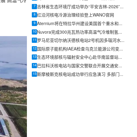
展“高温气冷
7
吉林省生态环境厅成功举办“平安吉林-2026”辐射事故综合应急演习
8
红沿河核电冷源治理经验登上WANO官网
9
Aternium将在特拉华州建设美国首个重水和高纯氢生产设施
10
Nuvora完成300兆瓦热功率高温气冷堆制氢预可行性研究独立审查
11
罗马尼亚切尔纳沃德核电站2号机因多瑙河水位持续下降仅能再运行约5天
12
国际原子能机构IAEA检查乌克兰能源公司变电站
13
生态环境部核与辐射安全中心赴华南监督站开展专题调研
14
巴拉科沃核电站与国家交警联合开展交通安全专项检查
15
斯摩棱斯克核电站成功举行应急演习 多部门协同检验响应能力