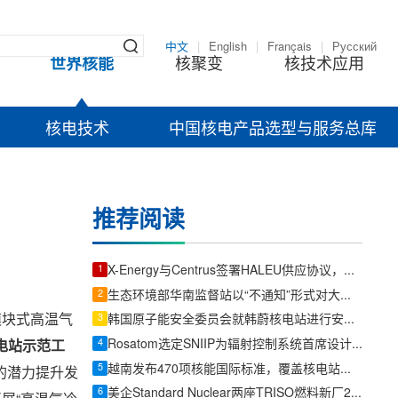
中文
|
English
|
Français
|
Русский
世界核能
核聚变
核技术应用
核电技术
中国核电产品选型与服务总库
推荐阅读
1
X-Energy与Centrus签署HALEU供应协议，美国先进核燃料供应链提速
2
生态环境部华南监督站以“不通知”形式对大亚湾核电基地开展防台防汛专项检查
模块式高温气
3
韩国原子能安全委员会就韩蔚核电站进行安全检查
4
Rosatom选定SNIIP为辐射控制系统首席设计机构，统管核设施放射仪表标准化与进口替代保障
电站示范工
5
越南发布470项核能国际标准，覆盖核电站、研究堆、SMR及辐射防护全链条
的潜力提升发
6
美企Standard Nuclear两座TRISO燃料新厂2026年内投产，美国独立产能再扩容