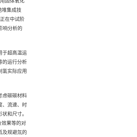
采用固体氧化
池堆集成技
)正在中试阶
影响分析的
。
用于超高温运
等的运行分析
制氢实际应用
考虑碳碳材料
度、流速、时
形状和尺寸。
价效果等的对
低及规避氚的