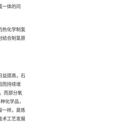
成一体的问
的热化学制氢
时结合制氢原
日益提高，石
因而持续增
低。而部分氧
各种化学品，
程一样，是炼
技术工艺发展
。