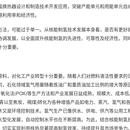
温换热器设计和制造技术开发应用，突破产能单元和用能单元自
源利用率和经济性。
方法，可能过于单一。从核能制氢技术发展本身看，是否有更好
协调发展，以全面提升核能制氢的先进性、可靠性及经济性。同
十分重要。
原料，对化工产业转型十分重要。随着人们对燃料清洁性要求的
前，石化领域氢气用量随着炼油厂和重质油加工比例的增大等原
氧化法(POX)等生产方法和产业发展日益成熟，规模大、成本
青以至焦炭、褐煤)转化为各种增值产品如电力、蒸汽、氢气和
术又是环境控制技术。氢气生产已像供水、供电、供汽等公用工
大型化发展，自动控制水平也在不断提高。为此，结合核能制氢
，切实实现利用核热显著提高制氢效率，持续提升其市场竞争力