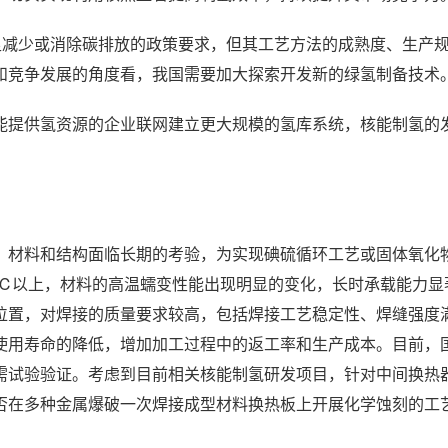
足减少或消除碳排放的政策要求，但其工艺方法的成熟度、生产
和竞争发展的角度看，我国需要加大探索开发新的绿氢制备技术
能提供氢资源的企业联网建立更大规模的氢库系统，核能制氢的
。
，材料和结构面临长期的考验，为实现碘硫循环工艺或固体氧化
850℃以上，材料的高温蠕变性能出现明显的变化，长时承载能力
位置，对焊接的质量要求较高，包括焊接工艺稳定性、焊缝强度
使用寿命的降低，增加加工过程中的返工率和生产成本。目前，
需试验验证。考虑到目前相关核能制氢研发项目，针对中间换热
否在多种金属爆破一次焊接成型材料换热板上开展化学蚀刻的工