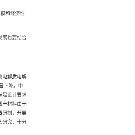
规模和经济性
。
发展也要结合
物电解质电解
显著下降。中
满足设计要求
国产材料由于
器研制，开展
艺研究，十分