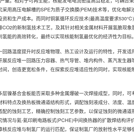
气生产量。相对于可再生能，核能发电电流密度高且稳定，可耦合
采用高压电解槽的SPE为质子交换膜(PEM)技术等，优化电解
资和生产成本。而同时铜氯循环反应技术(最高温度要求530℃
排CO2的新制氢技术工艺，及其针对相关金属材料开展氢脆现象
到氢能的高效转化，最终以实现核能制氢最优化的经济性为目标
一回路温度提升时反应堆物理、热工设计及运行的特性，开发适
开展反应堆一回路压力容器、热气导管、堆内构件、蒸汽发生器
时间，创造更宽松条件，在探索反应堆适应性的同时，实现核能
多层镍基合金板能否采取多种金属爆破一次焊接成型，同时，可
材料特点及换热板微通道结构形式，调配蚀刻液成分、浓度、温
适配的蚀刻工艺，精确控制蚀刻工艺参数，以保证蚀刻的微通道
情况与氦-氦印刷电路板式(PCHE)中间换热器的扩散焊结构评
障核反应堆与制氢厂的运行匹配，保证制氢厂的放射性水平足够