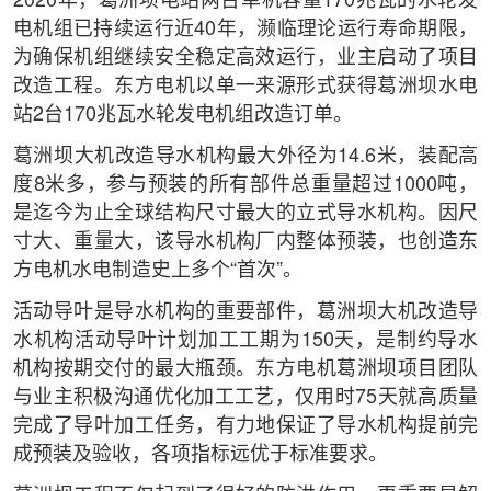
2020年，葛洲坝电站两台单机容量170兆瓦的水轮发
电机组已持续运行近40年，濒临理论运行寿命期限，
为确保机组继续安全稳定高效运行，业主启动了项目
改造工程。东方电机以单一来源形式获得葛洲坝水电
站2台170兆瓦水轮发电机组改造订单。
葛洲坝大机改造导水机构最大外径为14.6米，装配高
度8米多，参与预装的所有部件总重量超过1000吨，
是迄今为止全球结构尺寸最大的立式导水机构。因尺
寸大、重量大，该导水机构厂内整体预装，也创造东
方电机水电制造史上多个“首次”。
活动导叶是导水机构的重要部件，葛洲坝大机改造导
水机构活动导叶计划加工工期为150天，是制约导水
机构按期交付的最大瓶颈。东方电机葛洲坝项目团队
与业主积极沟通优化加工工艺，仅用时75天就高质量
完成了导叶加工任务，有力地保证了导水机构提前完
成预装及验收，各项指标远优于标准要求。