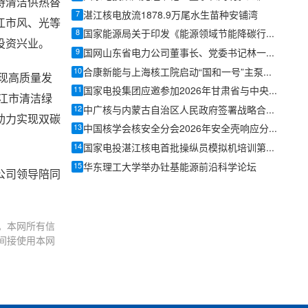
待清洁供热替
7
湛江核电放流1878.9万尾水生苗种安铺湾
江市风、光等
8
国家能源局关于印发《能源领域节能降碳行动计划（2026—2028年）》的通知：推动核电纳入绿电绿证体系
投资兴业。
9
国网山东省电力公司董事长、党委书记林一凡走访调研国核示范
10
合康新能与上海核工院启动“国和一号”主泵高压变频器国产化研发
实现高质量发
11
国家电投集团应邀参加2026年甘肃省与中央企业融合发展恳谈会
嫩江市清洁绿
12
中广核与内蒙古自治区人民政府签署战略合作协议
助力实现双碳
13
中国核学会核安全分会2026年安全壳响应分析关键问题技术交流会成功召开
14
国家电投湛江核电首批操纵员模拟机培训第一阶段顺利结束
15
华东理工大学举办钍基能源前沿科学论坛
公司领导陪同
。本网所有信
间接使用本网