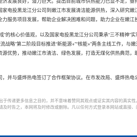
经济发展良好，潜力巨大。提出目前城市供热能力已显不足，亟
国家电投黑龙江分公司到嫩江市发展清洁能源供热，深入研究嫩
全力服务项目发展，帮助企业解决困难和问题，助力企业在嫩江
真成”的核心价值观，以及国家电投黑龙江分公司秉承“三不精神”
流战略”第二阶段目标推进“新能源+”“核能+”两条主线工作，与
资源优势，推动嫩江市清洁、绿色发展，打造无煤化供热典范，
司，并与盛烨热电签订了合作框架协议。在市发改局、盛烨热电
出于传递更多信息之目的，并不意味着赞同其观点或证实其内容的真实性
请及时告之，本网将及时修改或删除。凡以任何方式登录本网站或直接、