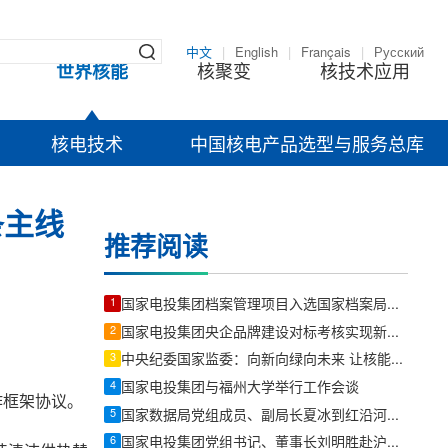
中文
|
English
|
Français
|
Русский
世界核能
核聚变
核技术应用
核电技术
中国核电产品选型与服务总库
条主线
推荐阅读
1
国家电投集团档案管理项目入选国家档案局人工智能应用试点
2
国家电投集团央企品牌建设对标考核实现新突破！
3
中央纪委国家监委：向新向绿向未来 让核能赋能千行百业
4
国家电投集团与福州大学举行工作会谈
作框架协议。
5
国家数据局党组成员、副局长夏冰到红沿河核电调研
6
国家电投集团党组书记、董事长刘明胜赴沪调研核能研发、CCUS创新示范项目工作