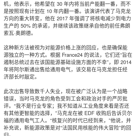
机，他表示，他希望在 30 年内将当前产能翻一番，而不
是按照现有计划在 10 年内翻一番。该演讲代表了马克龙
方向的重大转变，他在 2017 年强调了将核电减少到电力
生产的 50% 的承诺，并继续该政策继承自他的前任弗朗
索瓦·奥朗德。
这种新方法被视为对能源价格上涨的回应，也是确保能
源独立的一种方式。根据 France24 的说法，它们还“旨在
遏制总统过去在该国能源基础设施方面的不幸”，即 2014
年将阿尔斯通出售给通用电气，该交易在马克龙担任经
济部长时敲定。
此次出售导致数千人失业，现在被广泛认为是一个战略
错误，当时马克龙的角色受到工会和政治对手的严厉批
评。“我不是行业专家；我不知道从工业角度来看是否还
有其他更智能的选择，”马克龙在被 EDF 收购后告诉贝尔
福的通用电气工人。“核复兴的时代已经到来，”他说，并
补充说，新能源政策是对“法国民用核能的伟大冒险”的回
归。