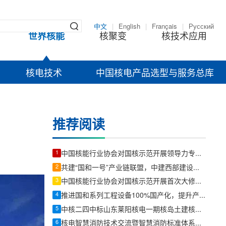
中文
|
English
|
Français
|
Русский
世界核能
核聚变
核技术应用
核电技术
中国核电产品选型与服务总库
推荐阅读
1
中国核能行业协会对国核示范开展领导力专项评估活动
2
共建“国和一号”产业链联盟，中建西部建设与上海核工院签署协议
3
中国核能行业协会对国核示范开展首次大修准备成员支持活动
4
推进国和系列工程设备100%国产化，提升产业链韧性和安全水平——上海核工程设计研究院股份有限公司采购中心副总经理左超上
5
中核二四中标山东莱阳核电一期核岛土建核心标段
6
核电智慧消防技术交流暨智慧消防标准体系研讨会在宁波顺利召开