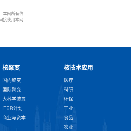
。本网所有信
间接使用本网
核聚变
核技术应用
国内聚变
医疗
国际聚变
科研
大科学装置
环保
ITER计划
工业
商业与资本
食品
农业