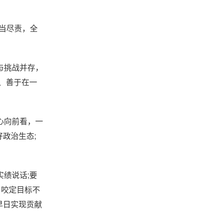
当尽责，全
与挑战并存，
、善于在一
心向前看，一
政治生态;
绩说话;要
，咬定目标不
早日实现贡献