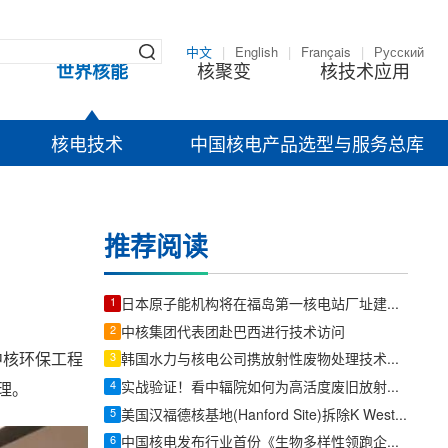
中文
|
English
|
Français
|
Русский
世界核能
核聚变
核技术应用
核电技术
中国核电产品选型与服务总库
推荐阅读
1
日本原子能机构将在福岛第一核电站厂址建放射性物质分析设施
2
中核集团代表团赴巴西进行技术访问
中核环保工程
3
韩国水力与核电公司携放射性废物处理技术亮相美国wm(waste management) 2026废物管理研讨会
4
实战验证！看中辐院如何为高活度废旧放射源装上“安全锁”
理。
5
美国汉福德核基地(Hanford Site)拆除K West反应堆排气烟囱 推进K反应堆退役进程
6
中国核电发布行业首份《生物多样性领跑企业自评管理》企业标准