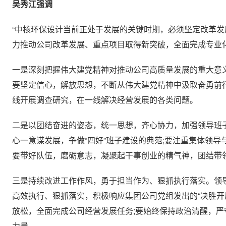
吴秀江强调
“中核环保设计当前正处于发展的关键时期，必须坚定改革
力推动公司改革发展、重点项目取得新突破，全面完成专业
一是深刻把握伟大建党精神对推动公司高质量发展的重大意
要坚定信心，解放思想，不断从伟大建党精神中汲取奋勇前
线开展调查研究，在一线解决经营发展的各类问题。
二是以团结奋进的姿态，统一思想，齐心协力，加强领导班
心一意谋发展，争做“四好”班子建设的典范;要注重集体领
要带好队伍，磨砺意志，凝聚起干事创业的精气神，团结带
三是持续改进工作作风，勇于担当作为、狠抓执行落实。领
高效执行、狠抓落实，积极响应集团公司党组发出的“决胜开
放松，全面完成公司经营发展任务;要始终保持政治清醒，严