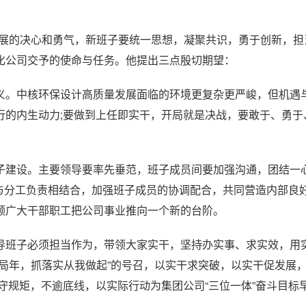
发展的决心和勇气，新班子要统一思想，凝聚共识，勇于创新，担
化公司交予的使命与任务。他提出三点殷切期望：
义。中核环保设计高质量发展面临的环境更复杂更严峻，但机遇
行的内生动力;要做到上任即实干，开局就是决战，要敢于、勇于
子建设。主要领导要率先垂范，班子成员间要加强沟通，团结一
导与分工负责相结合，加强班子成员的协调配合，共同营造内部良好
领广大干部职工把公司事业推向一个新的台阶。
导班子必须担当作为，带领大家实干，坚持办实事、求实效，用实
局年，抓落实从我做起”的号召，以实干求突破，以实干促发展
守规矩，不逾底线，以实际行动为集团公司“三位一体”奋斗目标