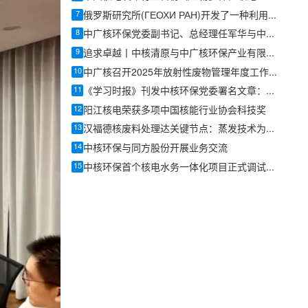
7
俄罗斯研究所(ГЕОХИ РАН)开发了一种利用纳米金刚石封存核废料的方法
8
中广核环保党委副书记、总经理任军华与中核清原、中核环保开展合作交流
9
追求卓越丨中核清原与中广核环保产业有限公司开展合作交流
10
中广核召开2025年放射性废物管理年度工作会议
11
《学习时报》刊发中核环保党委署名文章：推动核环保事业行稳致远
12
阳江核电荣获多项中国核能行业协会科技奖
13
汉福德核废料处理达关键节点：蒸发技术为玻璃固化备妥百万加仑空间
14
中核环保与同方股份开展业务交流
15
中核环保首个核电水务一体化项目正式调试运营