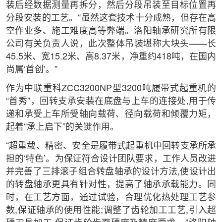
装后经数据测量再拆分，然后分段吊装至目标位置再
分段安装的工艺。“虽然这套技术十分成熟，但存在高
空作业多、施工难度高等弊端。洛阳轴承研究所有限
公司有关负责人说，此次整体吊装堪称大块头——长
45.5米、宽15.2米、高8.37米，净重约418吨，在国内
尚属‘首创’。”
作为中联重科ZCC3200NP型3200吨履带式起重机的
“首秀”，回转支承安装在底盘与上车的连接处,用于传
递和承受上车所受轴向载荷、径向载荷和倾覆力矩，
起着“承上启下”的关键作用。
“超重载、精密、安全是履带式起重机中回转支承所承
担的‘特色’。为保证符合设计团队要求，工作人员改进
并完善了三排滚子组合转盘轴承的设计方法,使设计出
的转盘轴承更具有针对性，提高了轴承承载能力。同
时，在工艺方面，通过试验，合理优化热处理工艺参
数,保证轴承的使用性能;调整了齿轮加工工艺,引入超