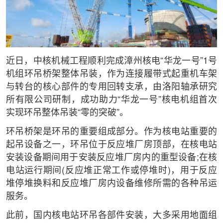
近日，中核机械工程顺利完成漳州核电“华龙一号”1号
机组环吊桥架整体吊装，作为连接履带式起重机车架
与转台的核心部件的专用回转支承，由洛阳轴承研究
所有限公司研制，成功助力“华龙一号”核电机组首次
实现环吊整体吊装“零的突破”。
环吊桥架是环吊的重要组成部分。作为核电站重要的
起吊设备之一，环吊位于反应堆厂房顶部，在核电站
安装设备期间用于安装反应堆厂房内的重型设备;在核
电站运行期间(反应堆正常工作或停堆时)，用于反应
堆停堆换料和反应堆厂房内设备维修所需的各种吊运
服务。
此前，国内核电站环吊各部件安装，大多采用地面组