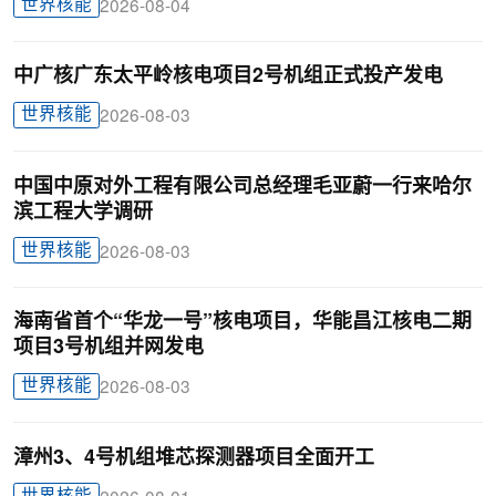
世界核能
2026-08-04
中广核广东太平岭核电项目2号机组正式投产发电
世界核能
2026-08-03
中国中原对外工程有限公司总经理毛亚蔚一行来哈尔
滨工程大学调研
世界核能
2026-08-03
海南省首个“华龙一号”核电项目，华能昌江核电二期
项目3号机组并网发电
世界核能
2026-08-03
漳州3、4号机组堆芯探测器项目全面开工