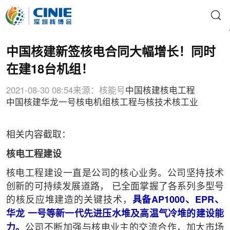
中国核建新签核电合同大幅增长！同时
在建18台机组！
2021-08-30 08:54
来源：核能号
中国核建
核电工程
中国核建
华龙一号
核电机组
核工程与核技术
核工业
相关内容截取：
核电工程建设
核电工程建设一直是公司的核心业务。公司坚持技术
创新的可持续发展道路， 已全面掌握了各系列多型号
的核反应堆建造的关键技术，
具备AP1000、EPR、
华龙 一号等新一代先进压水堆及高温气冷堆的建设能
力。
公司不断加强与核电业主的交流合作，加大市场