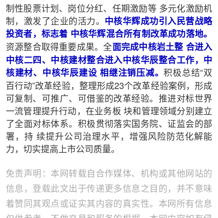
制性股票计划、岗位分红、任期激励等 多元化激励机
制，激发了企业的活力。
中核华辉成功引入民营战略
投资者，标志着 中核华辉混合所有制改革成功落地。
资源整合取得重要成果。全
面完成中核岩土整 合进入
中核二四、中核建材整合进入中核华辰整合工作，中
核建材、中核华辰建设 相继注销压减。
积极总结“双
百行动”改革经验，整理形成23个改革经验案例，形成
可复制、可推广、可借鉴的改革经验。推进对标世界
一流管理提升行动，在业务板 块和管理领域分别建立
了全面对标体系。积极贯彻落实国务院、证监会的部
署，持 续提升公司治理水平，增强风险防范化解能
力，切实提高上市公司质量。
免责声明：本网转载自合作媒体、机构或其他网站的
信息，登载此文出于传递更多信息之目的，并不意味
着赞同其观点或证实其内容的真实性。本网所有信息