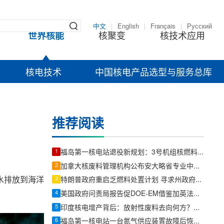
中文
|
English
|
Français
|
Русский
世界核能
核聚变
核技术应用
核电技术
中国核电产品选型与服务总库
推荐阅读
1
福岛第一核电站退役新规划：3号机组核燃料碎片取出前将优先内部调查
2
加拿大核废料管理机构公布安大略省专业中心最终设计
水排放到海洋
3
特朗普政府重启乏燃料处置计划 寻求州政府合作
4
美国政府问责局报告促DOE-EM借鉴加英法比经验 重构核废料治理战略
5
印度核电增产背后：放射性废料去向何方？政府首度在议会详解管理流程
6
福岛第一核电站一台氮气供应装置故障后恢复运行