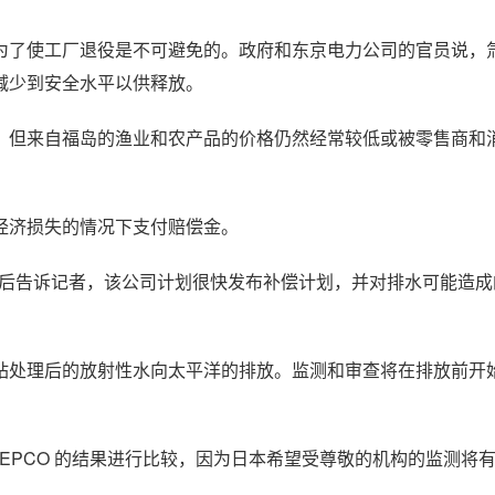
为了使工厂退役是不可避免的。政府和东京电力公司的官员说，
减少到安全水平以供释放。
，但来自福岛的渔业和农产品的价格仍然经常较低或被零售商和
经济损失的情况下支付赔偿金。
的会议，随后告诉记者，该公司计划很快发布补偿计划，并对排水可能造成
站处理后的放射性水向太平洋的排放。监测和审查将在排放前开
​ TEPCO 的结果进行比较，因为日本希望受尊敬的机构的监测将