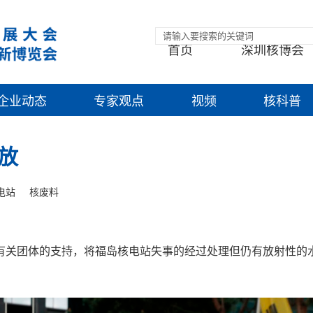
首页
深圳核博会
企业动态
专家观点
视频
核科普
放
电站
核废料
有关团体的支持，将福岛核电站失事的经过处理但仍有放射性的