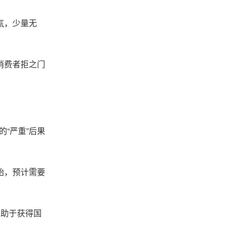
氚，少量无
消费者拒之门
的“严重”后果
始，预计需要
有助于获得国