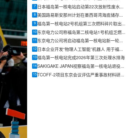
7
日本福岛第一核电站启动第22次放射性废水海洋排放，本次约7800吨
8
美国路易斯安那州计划在墨西哥湾海底储存核废料
9
福岛第一核电站2号机组第三次燃料碎片取出试验因机械臂故障推迟
10
东京电力公司称福岛第二核电站1号机组乏燃料池冷却中断源于人为失误
11
东京电力公司将启动福岛第一核电站新一轮处理后核污染水排海
12
日本企业开发“物理人工智能”机器人 用于福岛第一核电站退役作业
13
福岛第一核电站完成2026年第三次处理水排海
14
SAKIGAKE JAPAN视察福岛第一核电站退役现场，强调将事故教训转化为防灾韧性
15
TCOFF-2项目东京会议评估严重事故材料研究进展