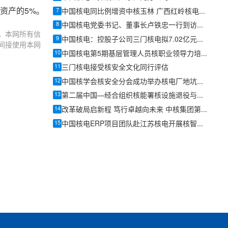
资产的5%。
7
中国核电同比例增资中核玉林 广西红岭核电项目前期工作提速
8
中国核电党委书记、董事长卢铁忠一行到访生态环境部核与辐射安全中心开展工作交流
。本网所有信
9
中国核电：控股子公司三门核电拟7.02亿元向三门二核转让5、6号机组资产，6号机组计划年内开工
间接使用本网
10
中国核电第5期基层管理人员核职业领导力培训在田湾核电开展
11
三门核电接受核安全文化同行评估
12
中国核学会核安全分会成功举办核电厂地坑滤网相关问题技术交流活动
13
第二届中国—经合组织核能署核设施退役与放射性废物管理国际交流会在海口成功举办
14
改革破局启新程 笃行卓越向未来 中核集团第四届上市公司集中投资者交流季开幕
15
中国核电ERP项目团队赴江苏核电开展核智枢换芯工程及EPM复制推广工作交流