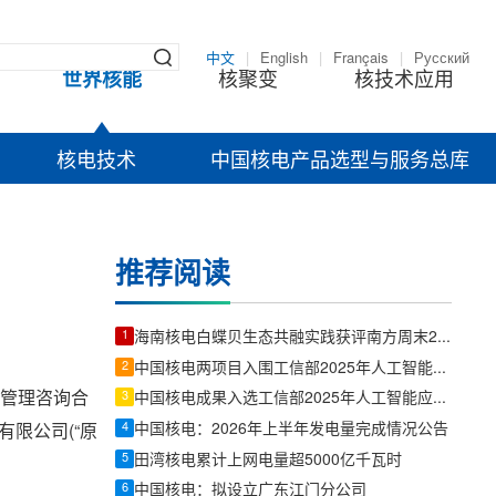
中文
|
English
|
Français
|
Русский
世界核能
核聚变
核技术应用
核电技术
中国核电产品选型与服务总库
推荐阅读
1
海南核电白蝶贝生态共融实践获评南方周末2026年度ESG创新案例
2
中国核电两项目入围工信部2025年人工智能产业及赋能新型工业化创新任务揭榜挂帅清单
世管理咨询合
3
中国核电成果入选工信部2025年人工智能应用典型案例
4
中国核电：2026年上半年发电量完成情况公告
有限公司(“原
5
田湾核电累计上网电量超5000亿千瓦时
6
中国核电：拟设立广东江门分公司