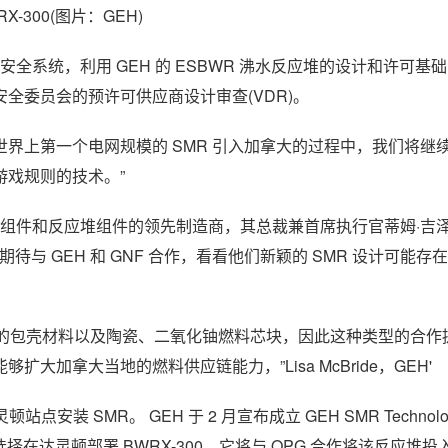
RX-300(图片：GEH)
具有被动安全系统，利用 GEH 的 ESBWR 沸水反应堆的设计和许可
全委员会的预许可供应商设计审查(VDR)。
们努力将世界上第一个电网规模的 SMR 引入加拿大的过程中，我们将
戏规则的技术。”
燃料组件和反应堆组件的领先制造商，其总裁兼首席执行官蒂姆·吉
们期待与 GEH 和 GNF 合作，看看他们新颖的 SMR 设计可能存
用相似的包壳材料以及陶瓷、二氧化铀燃料芯块，因此这种类型的合
加拿大当地的燃料供应链能力，”Lisa McBride，GEH'
安装 SMR。 GEH 于 2 月宣布成立 GEH SMR Technolog
，如果选择在达灵顿部署 BWRX-300，它将与 OPG 合作将该反应堆