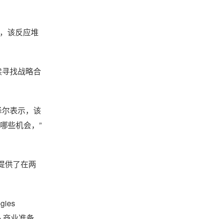
基础，该反应堆
继续寻找战略合
泽尔表示，该
在哪些机会，”
作提供了在两
ies
投入商业准备，