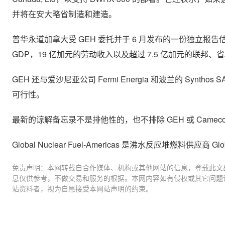
并将在安大略省制造和建造。
普华永道加拿大受 GEH 委托并于 6 月发布的一份独立报告估计
GDP，19 亿加元的劳动收入以及超过 7.5 亿加元的联邦、
GEH 还与爱沙尼亚公司 Fermi Energia 和波兰的 Syn
可行性。
最新的谅解备忘录不是排他性的，也不排除 GEH 或 Came
Global Nuclear Fuel-Americas 是沸水反应堆燃料供应
免责声明：本网转载自合作媒体、机构或其他网站的信息，登载此文
息仅供参考，不做交易和服务的根据。本网内容如有侵权或其它问题
站资料者，视为自愿接受本网站声明的约束。