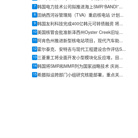
7
韩国电力技术公司拟推进海上SMR“BANDI”政府研发项目
8
田纳西河谷管理局（TVA）重启核电站 计划建设新型小型模块化反应堆
9
韩国友利科技完成400亿韩元可转债融资 将加码核电与SMR业务
10
美国核管会批准新泽西州Oyster Creek旧址建设四台SMR-300反应堆
11
阿肯色州推进新型核电站项目，现代汽车助力SMR建设
12
霍尔泰克、安特吉与现代工程建设合作评估SMR-300在美国南部部署机会
13
三菱重工将全面开发小型模块化反应堆，目标在日本实现商业化
14
韩国将SMR和MMR列为国家战略技术 庆尚南道称将推动核电企业转型
15
希腊拟设跨部门小组研究核能部署，重点关注小型模块化反应堆