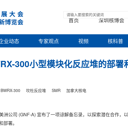
首页
深圳核博会
企业动态
专家观点
视频
核科普
就BWRX-300小型模块化反应堆的部
BWRX-300
坎杜反应堆
SMR
加拿大核电
燃料美洲公司 (GNF-A) 宣布了一项谅解备忘录，以探索潜在合作，
化和部署。