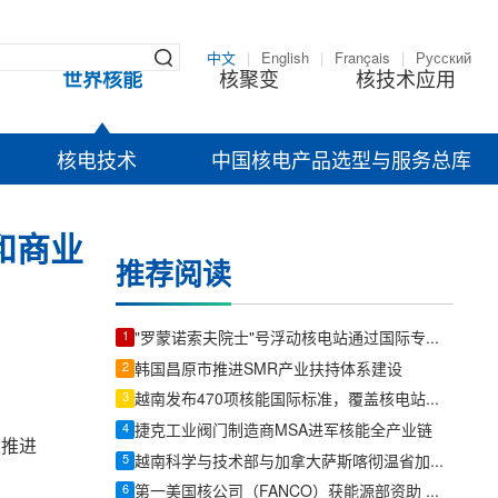
中文
|
English
|
Français
|
Русский
世界核能
核聚变
核技术应用
核电技术
中国核电产品选型与服务总库
署和商业
推荐阅读
1
"罗蒙诺索夫院士"号浮动核电站通过国际专家双周审计，整改项较2022年显著减少
2
韩国昌原市推进SMR产业扶持体系建设
3
越南发布470项核能国际标准，覆盖核电站、研究堆、SMR及辐射防护全链条
4
捷克工业阀门制造商MSA进军核能全产业链
以推进
5
越南科学与技术部与加拿大萨斯喀彻温省加强和平利用核技术合作
6
第一美国核公司（FANCO）获能源部资助 加速新型核反应堆研发