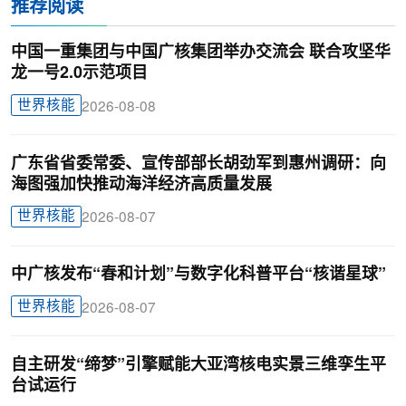
推荐阅读
中国一重集团与中国广核集团举办交流会 联合攻坚华
龙一号2.0示范项目
世界核能
2026-08-08
广东省省委常委、宣传部部长胡劲军到惠州调研：向
海图强加快推动海洋经济高质量发展
世界核能
2026-08-07
中广核发布“春和计划”与数字化科普平台“核谐星球”
世界核能
2026-08-07
自主研发“缔梦”引擎赋能大亚湾核电实景三维孪生平
台试运行