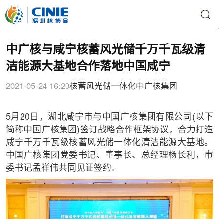
中广核与咸宁核蓄风光储千万千瓦级清
洁能源大基地合作落地中国咸宁
2021-05-24 16:20
核蓄风光储一体化
中广核集团
5月20日，湖北咸宁市与中国广核集团有限公司(以下
简称中国广核集团)签订战略合作框架协议，合力打造
咸宁千万千瓦级核蓄风光储一体化清洁能源大基地。
中国广核集团党委书记、董事长、总经理杨长利，市
委书记孟祥伟共同见证签约。