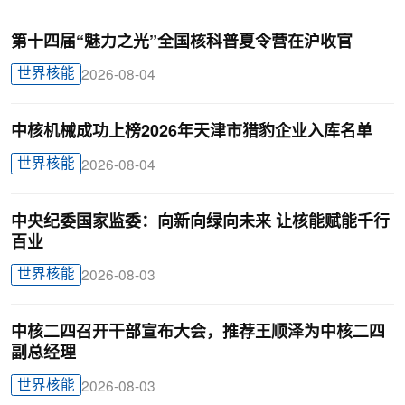
第十四届“魅力之光”全国核科普夏令营在沪收官
世界核能
2026-08-04
中核机械成功上榜2026年天津市猎豹企业入库名单
世界核能
2026-08-04
中央纪委国家监委：向新向绿向未来 让核能赋能千行
百业
世界核能
2026-08-03
中核二四召开干部宣布大会，推荐王顺泽为中核二四
副总经理
世界核能
2026-08-03