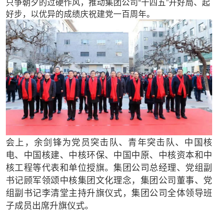
只争朝夕的过硬作风，推动集团公司“十四五”开好局、起
好步，以优异的成绩庆祝建党一百周年。
会上，余剑锋为党员突击队、青年突击队、中国核
电、中国核建、中核环保、中国中原、中核资本和中
核工程等代表和单位授旗。集团公司总经理、党组副
书记顾军领颂中核集团文化理念，集团公司董事、党
组副书记李清堂主持升旗仪式，集团公司全体领导班
子成员出席升旗仪式。