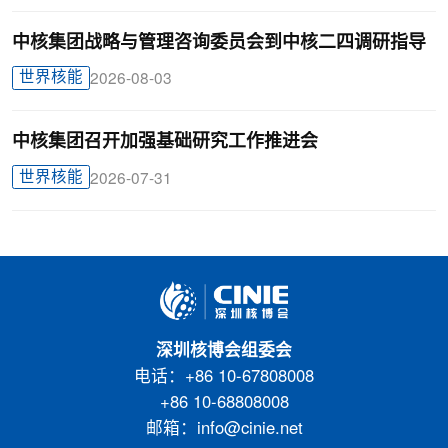
中核集团战略与管理咨询委员会到中核二四调研指导
世界核能
2026-08-03
中核集团召开加强基础研究工作推进会
世界核能
2026-07-31
深圳核博会组委会
电话：+86 10-67808008
+86 10-68808008
邮箱：info@cinie.net