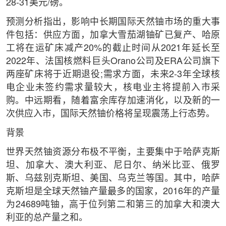
28-31美元/磅。
预测分析指出，影响中长期国际天然铀市场的重大事
件包括：供应方面，加拿大雪茄湖铀矿已复产、哈原
工将在运矿床减产20%的截止时间从2021年延长至
2022年、法国核燃料巨头Orano公司及ERA公司旗下
两座矿床将于近期退役;需求方面，未来2-3年全球核
电企业未签约需求量较大，核电业主将提前入市采
购。中远期看，随着富余库存加速消化，以及新的一
次供应入市，国际天然铀价格将呈现震荡上行态势。
背景
世界天然铀资源分布极不平衡，主要集中于哈萨克斯
坦、加拿大、澳大利亚、尼日尔、纳米比亚、俄罗
斯、乌兹别克斯坦、美国、乌克兰等国。其中，哈萨
克斯坦是全球天然铀产量最多的国家，2016年的产量
为24689吨铀，高于位列第二和第三的加拿大和澳大
利亚的总产量之和。