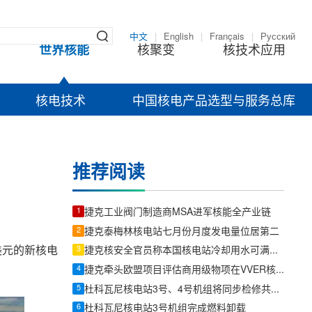
中文
|
English
|
Français
|
Русский
世界核能
核聚变
核技术应用
核电技术
中国核电产品选型与服务总库
推荐阅读
1
捷克工业阀门制造商MSA进军核能全产业链
2
捷克泰梅林核电站七月份月度发电量位居第二
美元的新核电
3
捷克核安全官员称本国核电站冷却用水可满足现有及新增机组需求
4
捷克牵头欧盟项目评估商用级物项在VVER核电站中的应用
5
杜科瓦尼核电站3号、4号机组将同步检修共用系统
6
杜科瓦尼核电站3号机组完成燃料卸载