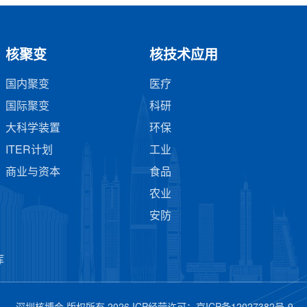
核聚变
核技术应用
国内聚变
医疗
国际聚变
科研
大科学装置
环保
ITER计划
工业
商业与资本
食品
农业
安防
库