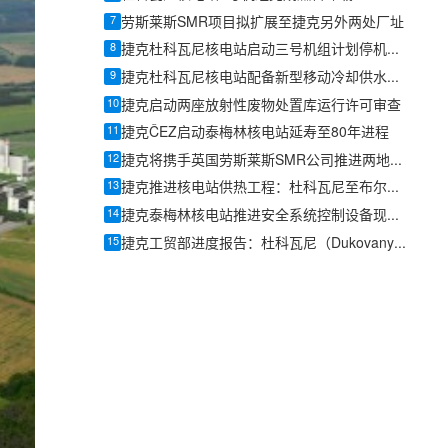
7
劳斯莱斯SMR项目拟扩展至捷克另外两处厂址
8
捷克杜科瓦尼核电站启动三号机组计划停机检修，四号机组8月将同步加入
9
捷克杜科瓦尼核电站配备新型移动冷却供水系统
10
捷克启动两座放射性废物处置库运行许可审查
11
捷克ČEZ启动泰梅林核电站延寿至80年进程
12
捷克将携手英国劳斯莱斯SMR公司推进两地小型模块化反应堆项目
13
捷克推进核电站供热工程：杜科瓦尼至布尔诺热水管道成“未来供暖”样板
14
捷克泰梅林核电站推进安全系统控制设备现代化
15
捷克工贸部进度报告：杜科瓦尼（Dukovany）新核电机组项目建设按计划推进