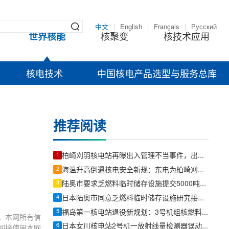
中文
|
English
|
Français
|
Русский
世界核能
核聚变
核技术应用
核电技术
中国核电产品选型与服务总库
推荐阅读
1
柏崎刈羽核电站再曝出入管理不当事件，出口闸门未能拦截异常通行
2
海温升高倒逼核电安全新规：东电为柏崎刈羽核电站设临停标准
3
陆奥市要求乏燃料临时储存设施提交5000吨运输修订方案
4
日本陆奥市同意乏燃料临时储存设施研究接收其他企业燃料
5
福岛第一核电站退役新规划：3号机组核燃料碎片取出前将优先内部调查
。本网所有信
6
日本女川核电站2号机一放射线量检测器误动作，读数数百次异常波动
间接使用本网