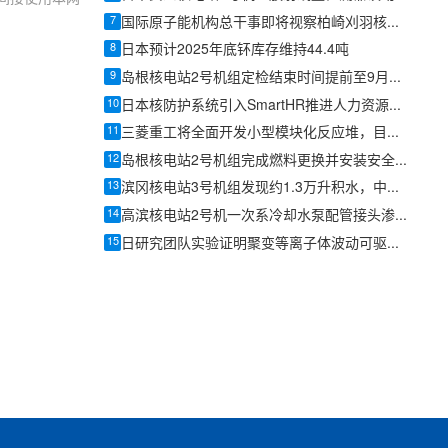
7
国际原子能机构总干事即将视察柏崎刈羽核电站
8
日本预计2025年底钚库存维持44.4吨
9
岛根核电站2号机组定检结束时间提前至9月16日
10
日本核防护系统引入SmartHR推进人力资源数据集中管理
11
三菱重工将全面开发小型模块化反应堆，目标在日本实现商业化
12
岛根核电站2号机组完成燃料更换并安装安全壳顶盖
13
滨冈核电站3号机组发现约1.3万升积水，中部电力继续调查数据造假事件
14
高滨核电站2号机一次系冷却水泵配管接头渗水 关西电力确认无放射性影响
15
日研究团队实验证明聚变等离子体波动可驱动粒子向内输运