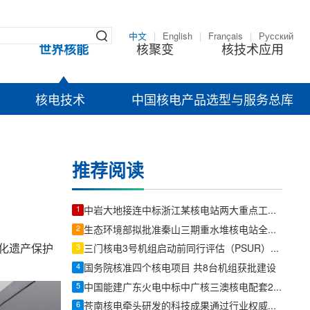
中文
|
English
|
Français
|
Русский
世界核能
核聚变
核技术应用
核电技术
中国核电产品选型与服务总库
推荐阅读
1
中岩大地接连中标浙江某核电站两大重点工程项目
2
生态环境部拟批准秦山三期重水堆核电站全堆芯压力管更换项目环评
文化遗产保护
3
三门核电3号机组启动前同行评估（PSUR）完成
4
国务院核准四个核电项目 共8台机组获批建设
5
中国能建广东火电中标中广核三澳核电配套220千伏输电EPC工程
6
苍南核电牵头研发的科技成果通过行业权威专家科技鉴定