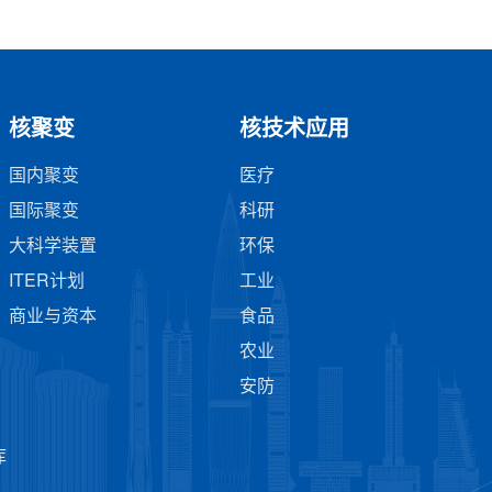
核聚变
核技术应用
国内聚变
医疗
国际聚变
科研
大科学装置
环保
ITER计划
工业
商业与资本
食品
农业
安防
库