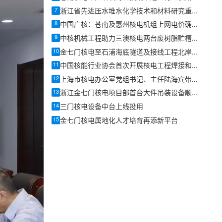
7
浙江省先进压水堆水化学技术和材料研究重点实验室2026年度学术委员会会议暨学术年会召开
8
中国广核：苍南及惠州核电机组上网电价确认为0.4153元/千瓦时
9
中核机械工程助力三澳核电两台废树脂贮槽圆满完成吊装
10
金七门核电至石浦海底隧道及接线工程北岸明挖段首块底板顺利完成浇筑
11
中国核能行业协会首次开展核电工程焊接和无损检验质量管控专项评估
12
上海市核电办公室党组书记、主任陆海宾带队赴秦山核电开展访问
13
浙江金七门核电项目部首台大件吊装设备顺利吊装就位
14
三门核电设备中台上线投用
15
金七门核电属地化人才培育再添新平台