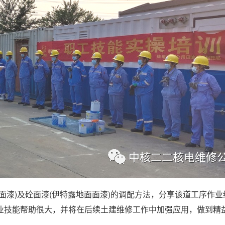
面漆)及砼面漆(伊特露地面面漆)的调配方法，分享该道工序作业
业技能帮助很大，并将在后续土建维修工作中加强应用，做到精