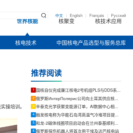
中文
|
English
|
Français
|
Русский
世界核能
核聚变
核技术应用
核电技术
中国核电产品选型与服务总库
推荐阅读
1
国核自仪完成廉江核电2号机组PLS与DDS系统首批机柜发运
2
俄罗斯ИнтерПолярис公司向土耳其供应核电站球形阀
能实操培训。
3
辛泰克光学获聚变能源订单，AI数据中心相关订单总额超400万美元
4
融发核电称为华能石岛湾高温气冷堆项目提供常规岛锻件
5
和龙-2磁体线圈项目启动会在兰州泰基顺利召开
6
俄罗斯探伤机器人将首次用于埃及达巴核电站