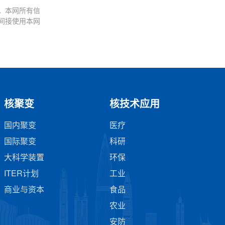
。本网所有信
间接使用本网
核聚变
核技术应用
国内聚变
医疗
国际聚变
科研
大科学装置
环保
ITER计划
工业
商业与资本
食品
农业
安防