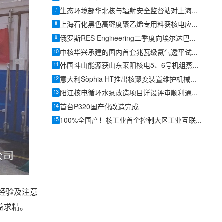
7
生态环境部华北核与辐射安全监督站对上海电气凯士比核电泵阀开展主泵轴设计制造现场监督
8
上海石化黑色高密度聚乙烯专用料获核电应用资质
9
俄罗斯RES Engineering二季度向埃尔达巴核电站交付71台泵机组
10
中核华兴承建的国内首套兆瓦级氦气透平试验装置热试成功
11
韩国斗山能源获山东莱阳核电5、6号机组蒸汽发生器锻件订单
12
意大利Sòphia HT推出核聚变装置维护机械臂ROMAN
13
阳江核电循环水泵改造项目详设评审顺利通过评审
14
首台P320国产化改造完成
15
100%全国产！核工业首个控制大区工业互联网平台成功研制
经验及注意
益求精。