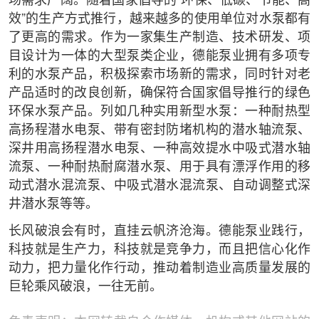
场需求广阔。随着国家倡导的“环保、低碳、节能、高
效”的生产方式推行，越来越多的使用单位对水泵都有
了更高的需求。作为一家集生产制造、技术研发、项
目设计为一体的大型泵类企业，德能泵业拥有多项专
利的水泵产品，积极探索市场新的需求，同时针对老
产品适时的改良创新，确保符合国家倡导推行的绿色
环保水泵产品。列如几种实用新型水泵：一种耐热型
高扬程潜水电泵、带有密封防堵机构的潜水轴流泵、
深井用高扬程潜水电泵、一种高效提水中吸式潜水轴
流泵、一种耐热耐腐潜水泵、用于具有漂浮作用的移
动式潜水混流泵、中吸式潜水混流泵、自动调整式深
井潜水泵等等。
长风破浪会有时，直挂云帆济沧海。德能泵业践行，
科技就是生产力，科技就是竞争力，而且把信心化作
动力，把力量化作行动，推动着制造业高质量发展的
巨轮乘风破浪，一往无前。