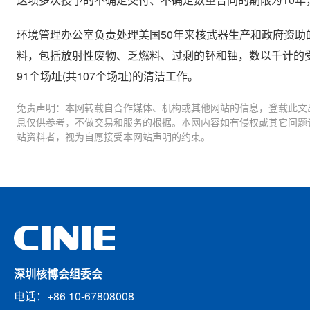
这项多次授予的不确定交付、不确定数量合同的期限为10年
环境管理办公室负责处理美国50年来核武器生产和政府资
料，包括放射性废物、乏燃料、过剩的钚和铀，数以千计的
91个场址(共107个场址)的清洁工作。
免责声明：本网转载自合作媒体、机构或其他网站的信息，登载此文
息仅供参考，不做交易和服务的根据。本网内容如有侵权或其它问题
站资料者，视为自愿接受本网站声明的约束。
深圳核博会组委会
电话：+86 10-67808008