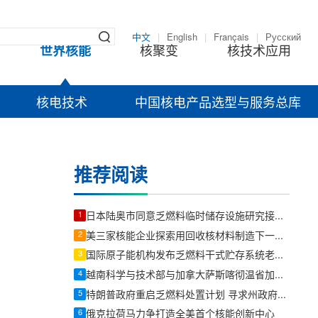
中文
|
English
|
Français
|
Русский
世界核能
核聚变
核技术应用
核电技术
中国核电产品选型与服务总库
推荐阅读
1
日本陆奥市同意乏燃料临时储存设施研究接收其他企业燃料
2
美三家核能企业探索用回收核材料制造下一代反应堆燃料
3
国际原子能机构发布乏燃料干式贮存系统老化管理报告
4
越南科学与技术部与加拿大萨斯喀彻温省加强和平利用核技术合作
5
特朗普政府重启乏燃料处置计划 寻求州政府合作
6
俄克拉荷马力争打造全美首个核能创新中心