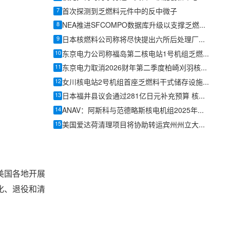
7
首次探测到乏燃料元件中的反中微子
8
NEA推进SFCOMPO数据库升级以支撑乏燃料核素库存与衰变热验证
9
日本核燃料公司称将尽快提出六所后处理厂新进度计划
10
东京电力公司称福岛第二核电站1号机组乏燃料池冷却中断源于人为失误
11
东京电力取消2026财年第二季度柏崎刈羽核电站乏燃料运输计划
12
女川核电站2号机组首座乏燃料干式储存设施开工时间推迟至2026年9月
13
日本福井县议会通过281亿日元补充预算 核燃料税上调法令获批
14
ANAV：阿斯科与范德略斯核电机组2025年供电占加泰罗尼亚用电量逾五成
15
美国爱达荷清理项目将协助转运宾州州立大学TRIGA乏核燃料
美国各地开展
化、退役和清