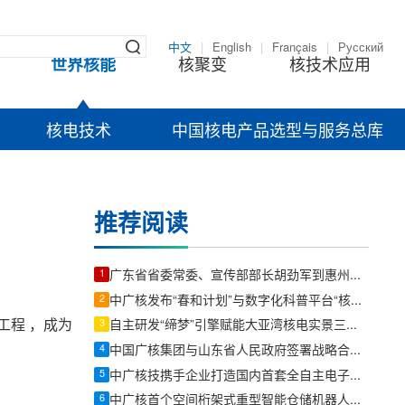
中文
|
English
|
Français
|
Русский
世界核能
核聚变
核技术应用
核电技术
中国核电产品选型与服务总库
推荐阅读
1
广东省省委常委、宣传部部长胡劲军到惠州调研：向海图强加快推动海洋经济高质量发展
2
中广核发布“春和计划”与数字化科普平台“核谐星球”
工程 ，成为
3
自主研发“缔梦”引擎赋能大亚湾核电实景三维孪生平台试运行
4
中国广核集团与山东省人民政府签署战略合作协议
5
中广核技携手企业打造国内首套全自主电子束固化卷钢涂装产业链
6
中广核首个空间桁架式重型智能仓储机器人在宁德核电项目试点