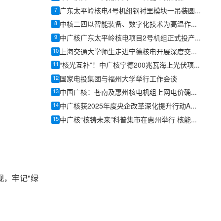
7
广东太平岭核电4号机组钢衬里模块一吊装圆满收官
8
中核二四以智能装备、数字化技术为高温作业减负降温
9
中广核广东太平岭核电项目2号机组正式投产发电
10
上海交通大学师生走进宁德核电开展深度交流研学
11
“核光互补”！中广核宁德200兆瓦海上光伏项目全容量并网发电
12
国家电投集团与福州大学举行工作会谈
13
中国广核：苍南及惠州核电机组上网电价确认为0.4153元/千瓦时
14
中广核获2025年度央企改革深化提升行动A级评价
15
中广核“核铸未来”科普集市在惠州举行 核能知识走进亲子互动场景
观，牢记"绿