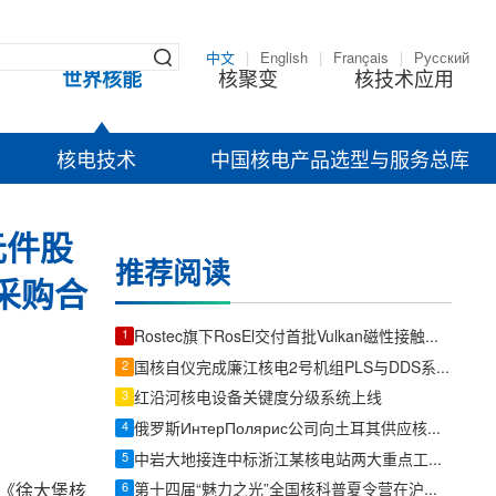
中文
|
English
|
Français
|
Русский
世界核能
核聚变
核技术应用
核电技术
中国核电产品选型与服务总库
元件股
推荐阅读
采购合
1
Rostec旗下RosEl交付首批Vulkan磁性接触传感器
2
国核自仪完成廉江核电2号机组PLS与DDS系统首批机柜发运
3
红沿河核电设备关键度分级系统上线
4
俄罗斯ИнтерПолярис公司向土耳其供应核电站球形阀
5
中岩大地接连中标浙江某核电站两大重点工程项目
6
了《徐大堡核
第十四届“魅力之光”全国核科普夏令营在沪收官