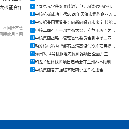
7
辛泰克光学获聚变能源订单，AI数据中心相关订单总额超400万美元
最大核能合作
8
中核机械成功上榜2026年天津市猎豹企业入库名单
9
中央纪委国家监委：向新向绿向未来 让核能赋能千行百业
。本网所有信
10
中核二四召开干部宣布大会，推荐王顺泽为中核二四副总经理
间接使用本网
11
中核集团战略与管理咨询委员会到中核二四调研指导
12
融发核电称为华能石岛湾高温气冷堆项目提供常规岛锻件
13
漳州3、4号机组堆芯探测器项目全面开工
14
和龙-2磁体线圈项目启动会在兰州泰基顺利召开
15
中核集团召开加强基础研究工作推进会