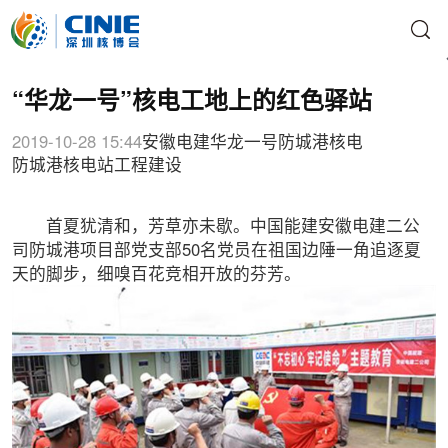
“华龙一号”核电工地上的红色驿站
2019-10-28 15:44
安徽电建
华龙一号
防城港核电
防城港核电站
工程建设
首夏犹清和，芳草亦未歇。中国能建安徽电建二公
司防城港项目部党支部50名党员在祖国边陲一角追逐夏
天的脚步，细嗅百花竞相开放的芬芳。