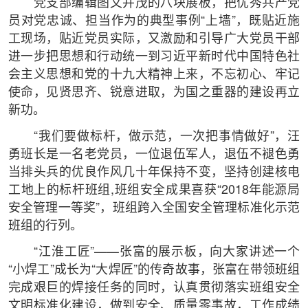
党支部编辑图文并茂的八块展板，把优秀共产党
员对党忠诚、担当作为的典型事例“上墙”，既贴近施
工现场，贴近党员实际，又激励和引导广大党员干部
进一步把思想和行动统一到习近平新时代中国特色社
会主义思想和党的十九大精神上来，不忘初心、牢记
使命，见贤思齐、锐意进取，为国之重器的建设再立
新功。
“我们要做标杆，做示范，一次把事情做好”，汪
勇班长是一名老党员，一位退伍军人，退伍不褪色勇
当排头兵的优良作风几十年保持不变，坚持创建核电
工地上的标杆班组,班组安全成果喜获“2018年能源局
安全管理一等奖”，班组跨入全国安全管理标准化示范
班组的行列。
“江淮工匠”——张富的展示板，向大家讲述一个
“小焊工”成长为“大焊匠”的传奇故事，张富在带领班组
完成艰巨的焊接任务的同时，认真贯彻落实班组安全
文明标准化建设，做到安全、质量零事故，工作成绩