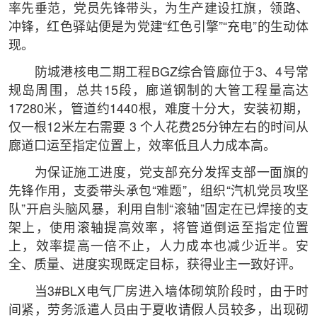
率先垂范，党员先锋带头，为生产建设扛旗，领路、
冲锋，红色驿站便是为党建“红色引擎”“充电”的生动体
现。
防城港核电二期工程BGZ综合管廊位于3、4号常
规岛周围，总共15段，廊道钢制的大管工程量高达
17280米，管道约1440根，难度十分大，安装初期，
仅一根12米左右需要 3 个人花费25分钟左右的时间从
廊道口运至指定位置上，效率低且人力成本高。
为保证施工进度，党支部充分发挥支部一面旗的
先锋作用，支委带头承包“难题”，组织“汽机党员攻坚
队”开启头脑风暴，利用自制“滚轴”固定在已焊接的支
架上，使用滚轴提高效率，将管道倒运至指定位置
上，效率提高一倍不止，人力成本也减少近半。安
全、质量、进度实现既定目标，获得业主一致好评。
当3#BLX电气厂房进入墙体砌筑阶段时，由于时
间紧，劳务派遣人员由于夏收请假人员较多，出现砌