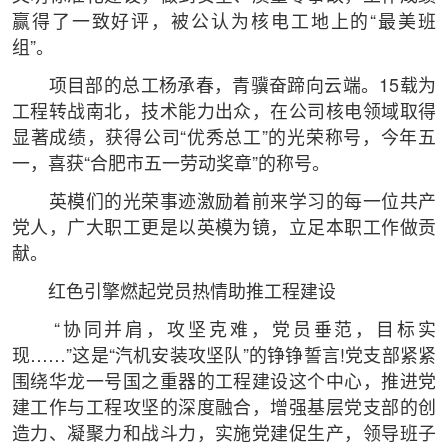
赢得了一致好评，被公认为核电工地上的“最美班
组”。
项目部的总工杨承春，青骥奋蹄向云端。15载为
工程转战南北，技术能力出众，在公司核电领域取得
显著成绩，获得公司“优秀总工”的光荣称号，今年五
一，喜获“合肥市五一劳动奖章”的称号。
英模们的光荣事迹激励着前来学习的每一位共产
党人，广大职工更是以英模为镜，立足本职工作做贡
献。
红色引擎燃起党员热情助推工程建设
“协同并肩，攻坚克难，党员垂范，目标实
现……”这是“汽机安装攻坚队”的铮铮誓言!党支部紧紧
围绕华龙一号国之重器的工程建设这个中心，推进党
建工作与工程攻坚的深度融合，增强基层党支部的创
造力、凝聚力和战斗力，实施党建促生产，领导班子