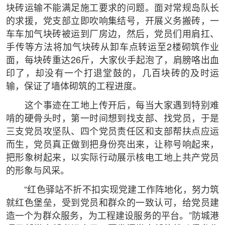
块砖运输不能满足施工要求的问题。面对常规岛队长
的求援，党支部立即吹响集结号，开展义务搬砖，一
车车加气块砖被运到厂房边，然后，党员们用肩扛、
手传等方法将加气块砖从卸车点转运至2楼砌筑作业
面，每块砖重达26斤，大家伙手起泡了，肩膀咯出血
印了，却没有一个打退堂鼓的，几百块砖的及时运
输，保证了墙体砌筑的工程进度。
这个事迹在工地上传开后，每当大家遇到特别难
啃的硬骨头时，第一时间想到找支部、找党员，于是
三支党员攻坚队、四个党员责任区和支部帮扶点应运
而生，党员真正做到把身份亮出来，让称号响起来，
把形象树起来，以实际行动展示核电工地上共产党员
的形象与风采。
“红色驿站不折不扣实现党建工作阵地化，努力筑
就红色堡垒，受到党员和群众的一致认可，给党员建
造一个为群众服务，为工程建设服务的平台。”防城港