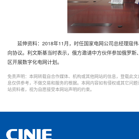
延伸资料：2018年11月，时任国家电网公司总经理寇
向协议。利文斯基当时表示，俄方邀请中方伙伴参加俄罗斯
区开展数字化电网计划。
免责声明：本网转载自合作媒体、机构或其他网站的信息，登载此文
息仅供参考，不做交易和服务的根据。本网内容如有侵权或其它问题
站资料者，视为自愿接受本网站声明的约束。