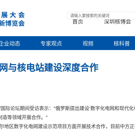
首页
深圳核博会
企业动态
专家观点
视频
核科普
网与核电站建设深度合作
际论坛期间受访表示："俄罗斯提出建设‘数字化电网和现代化
制造等领域开展合作。"
尔地区数字化电网建设示范项目方面开展技术合作，目前中方正