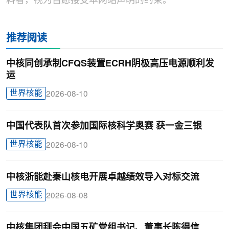
料者，视为自愿接受本网站声明的约束。
推荐阅读
中核同创承制CFQS装置ECRH阴极高压电源顺利发
运
世界核能
2026-08-10
中国代表队首次参加国际核科学奥赛 获一金三银
世界核能
2026-08-10
中核浙能赴秦山核电开展卓越绩效导入对标交流
世界核能
2026-08-08
中核集团拜会中国五矿党组书记、董事长陈得信