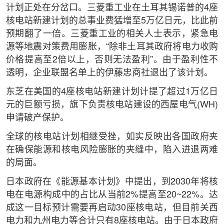
计划正处在分岔口。三菱重工业在土耳其锡诺普的4座
核电站新建计划的总事业费猛增至5万亿日元，比此前
预期翻了一倍。三菱重工业的相关人士表示，紧急电
源等地震对策费用膨胀，“除非土耳其政府将电力收购
价格提高至2倍以上，否则无法盈利”。由于盈利性不
透明，企业联盟名单上的伊藤忠商社退出了该计划。
东芝在美国的4座核电站新建计划计提了超过1万亿日
元的巨额亏损，旗下负责核电站建设的西屋电气(WH)
申请破产保护。
全球的核电站计划相继受挫，如实反映出各国政府夹
在确保能源和核电风险膨胀的夹缝中，陷入进退两难
的局面。
日本政府在《能源基本计划》中提出，到2030年将核
电在电源构成中的占比从当前2%提高至20~22%。达
成这一目标预计需要再启动30座核电站，但目前关西
电力和九州电力等合计只有8座核电站。由于日本政府