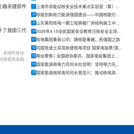
生器关键部件
7
上海市非能动核安全技术重点实验室（筹）启动会暨第一届学术委员会第一次会议顺利召开
8
核能创新助力能源强国建设——中国核能行业协会2026春季核能可持续发展论坛成功举办
9
山东莱阳核电一期工程屏蔽厂房结构施工中标结果公布
补了我国三代
10
2026年4·15全民国家安全教育日核安全主场活动首次在粤港澳大湾区举办
11
哈电集团重装公司：铸核能重器，拓强国之路
12
四国竞逐土耳其新建核电项目 国家电投携“国和一号”参与竞争
。本网所有信
13
两会聚焦 | 全国政协委员、国家电投集团上海核工院总经理王明弹：推动核电积极安全有序发展
间接使用本网
14
国家能源局电力司司长杜忠明：坚持电力先行 为能源强国建设和“十五五”良好开局提供有力支撑
15
国家能源局核电司司长曾亚川：推动核电高质量发展迈上新台阶