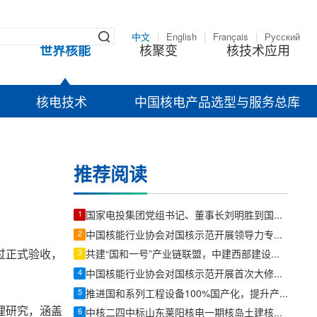
中文
|
English
|
Français
|
Русский
世界核能
核聚变
核技术应用
核电技术
中国核电产品选型与服务总库
推荐阅读
1
国家电投集团党组书记、董事长刘明胜到国核莱阳调研
2
中国核能行业协会对国核示范开展领导力专项评估活动
过正式验收，
3
共建“国和一号”产业链联盟，中建西部建设与上海核工院签署协议
4
中国核能行业协会对国核示范开展首次大修准备成员支持活动
5
推进国和系列工程设备100%国产化，提升产业链韧性和安全水平——上海核工程设计研究院股份有限公司采购中心副总经理左超上
理研究，涵盖
6
中核二四中标山东莱阳核电一期核岛土建核心标段