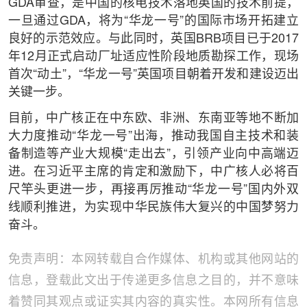
GDA审查，是中国的核电技术落地英国的技术前提，
一旦通过GDA，将为“华龙一号”的国际市场开拓建立
良好的示范效应。与此同时，英国BRB项目已于2017
年12月正式启动厂址适应性阶段地质勘探工作，现场
首次“动土”，“华龙一号”英国项目朝着开发和建设迈出
关键一步。
目前，中广核正在中东欧、非洲、东南亚等地不断加
大力度推动“华龙一号”出海，推动我国自主技术和装
备制造等产业大规模“走出去”，引领产业向中高端迈
进。在习近平主席的肯定和激励下，中广核人必将百
尺竿头更进一步，再接再厉推动“华龙一号”国内外双
线顺利推进，为实现中华民族伟大复兴的中国梦努力
奋斗。
免责声明：本网转载自合作媒体、机构或其他网站的
信息，登载此文出于传递更多信息之目的，并不意味
着赞同其观点或证实其内容的真实性。本网所有信息