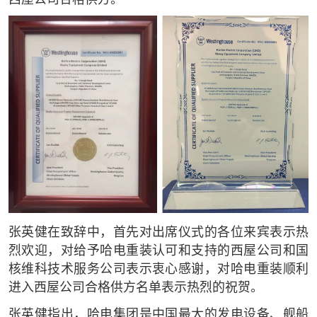
张英健在致辞中，首先对出席仪式的各位来宾表示热
烈欢迎，对给予哈电重装认可和支持的西屋公司和国
核维科技术服务公司表示衷心感谢，对哈电重装顺利
进入西屋公司合格供方名单表示热烈的祝贺。
张英健指出，哈电集团是中国最大的发电设备、舰船