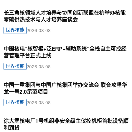
长三角核领域人才培养与协同创新联盟在杭举办核能
零碳供热技术与人才培养座谈会
世界核能
2026-08-08
中国核电“核智枢+泛ERP+辅助系统”全栈自主可控经
营管理平台正式上线
世界核能
2026-08-08
中国一重集团与中国广核集团举办交流会 联合攻坚华
龙一号2.0示范项目
世界核能
2026-08-08
徐大堡核电厂1号机组非安全级主仪控机柜首批设备顺
利到货