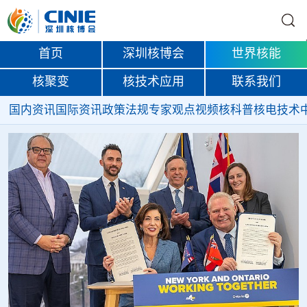
首页
深圳核博会
世界核能
核聚变
核技术应用
联系我们
国内资讯
国际资讯
政策法规
专家观点
视频
核科普
核电技术