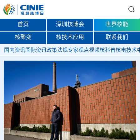
首页
深圳核博会
世界核能
核聚变
核技术应用
联系我们
国内资讯
国际资讯
政策法规
专家观点
视频
核科普
核电技术