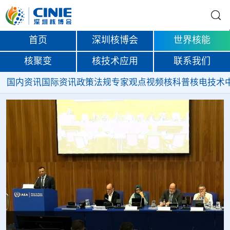
首页
深圳核博会
世界核能
核聚变
核技术应用
联系我们
国内资讯
国际资讯
政策法规
专家观点
视频
核科普
核电技术