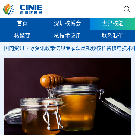
首页
深圳核博会
世界核能
核聚变
核技术应用
联系我们
国内资讯
国际资讯
政策法规
专家观点
视频
核科普
核电技术