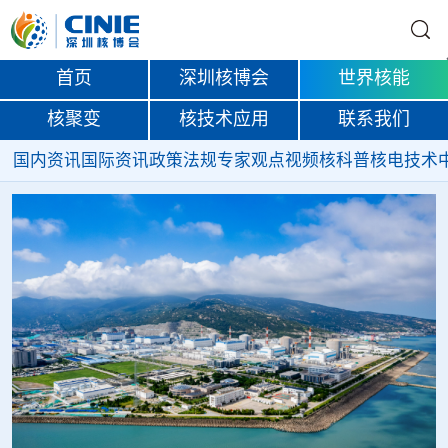
首页
深圳核博会
世界核能
核聚变
核技术应用
联系我们
国内资讯
国际资讯
政策法规
专家观点
视频
核科普
核电技术