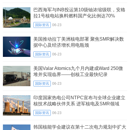
巴西海军与INB投运第10级铀浓缩级联，安格
拉1号核电站换料燃料国产化比例达70%
国际资讯
06-23
美国推动拉丁美洲核电部署 聚焦SMR解决数
据中心及经济增长用电瓶颈
国际资讯
06-23
美国Valar Atomics九个月内建成Ward 250微
堆并实现临界——创核工业最快纪录
国际资讯
06-23
印度国家热电公司NTPC宣布与全球企业建立
核技术战略伙伴关系 进军核电及SMR领域
国际资讯
06-23
韩国核能学会建议在第十二次电力规划中扩大