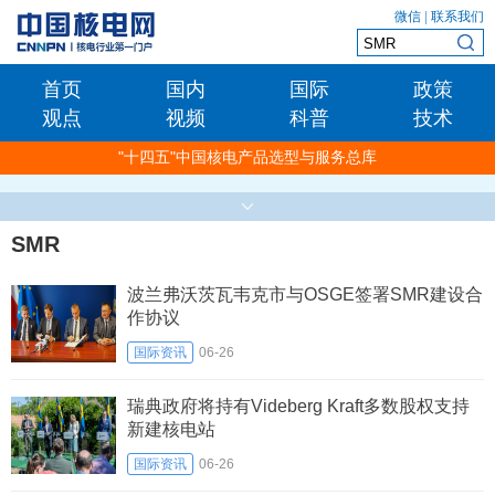
微信
|
联系我们
首页
国内
国际
政策
观点
视频
科普
技术
"十四五"中国核电产品选型与服务总库
SMR
波兰弗沃茨瓦韦克市与OSGE签署SMR建设合
作协议
国际资讯
06-26
瑞典政府将持有Videberg Kraft多数股权支持
新建核电站
国际资讯
06-26