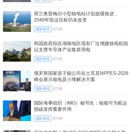
荷兰奥普梅尔小型核电站计划放缓推进，
2040年投运目标仍未改变
国际资讯
07-05
韩国政府拟在湖南地区现有厂址增建核电机组
以支撑半导体产业集群用电
国际资讯
07-04
俄罗斯国家原子能公司在土耳其NPPES-2026
峰会展示核电及小堆解决方案
国际资讯
07-04
国际海事组织（IMO）秘书长：核能可为航运
脱碳发挥重要作用
国际资讯
07-04