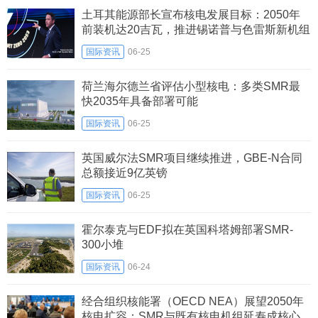
土耳其能源部长宣布核电发展目标：2050年
前装机达20吉瓦，推进锡诺普与色雷斯新机组
及SMR
国际资讯
06-25
荷兰海尔德兰省评估小型核电：多类SMR最
快2035年具备部署可能
国际资讯
06-25
英国威尔法SMR项目继续推进，GBE-N合同
总额接近9亿英镑
国际资讯
06-25
霍尔泰克与EDF拟在英国科塔姆部署SMR-
300小堆
国际资讯
06-24
经合组织核能署（OECD NEA）展望2050年
核电扩容：SMR与既有核电机组延寿成核心