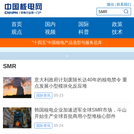
微信
|
联系我们
首页
国内
国际
政策
观点
视频
科普
技术
"十四五"中国核电产品选型与服务总库
SMR
意大利政府计划废除长达40年的核电禁令 重
点发展小型模块化反应堆
国际资讯
05-23
韩国核电企业加速进军全球SMR市场，斗山
开始生产全球首批商用小型堆核心部件
国际资讯
05-24