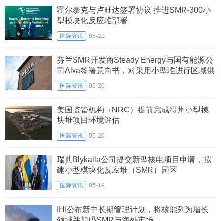
霍尔泰克与卢旺达签署协议 推进SMR-300小
型模块化反应堆部署
国际资讯
05-21
芬兰SMR开发商Steady Energy与国有能源公
司Alva签署意向书，对采用小型堆进行区域供
热开展可行性研究
国际资讯
05-20
美国监管机构（NRC）提前完成得州小型模
块堆项目环境评估
国际资讯
05-20
瑞典Blykalla公司提交新型核电项目申请，拟
建小型模块化反应堆（SMR）园区
国际资讯
05-19
IHI公布新中长期管理计划，将核能列为增长
领域并加码SMR与海外市场