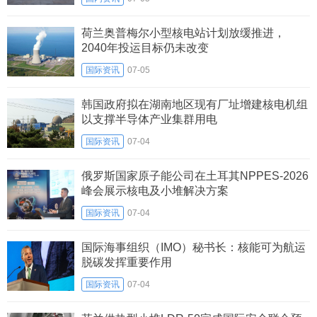
荷兰奥普梅尔小型核电站计划放缓推进，
2040年投运目标仍未改变
国际资讯
07-05
韩国政府拟在湖南地区现有厂址增建核电机组
以支撑半导体产业集群用电
国际资讯
07-04
俄罗斯国家原子能公司在土耳其NPPES-2026
峰会展示核电及小堆解决方案
国际资讯
07-04
国际海事组织（IMO）秘书长：核能可为航运
脱碳发挥重要作用
国际资讯
07-04