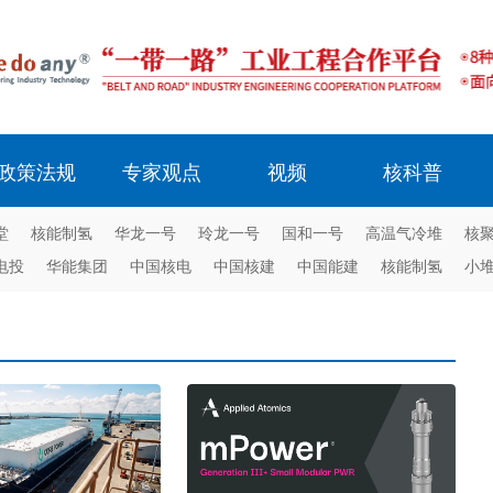
政策法规
专家观点
视频
核科普
堂
核能制氢
华龙一号
玲龙一号
国和一号
高温气冷堆
核
电投
华能集团
中国核电
中国核建
中国能建
核能制氢
小