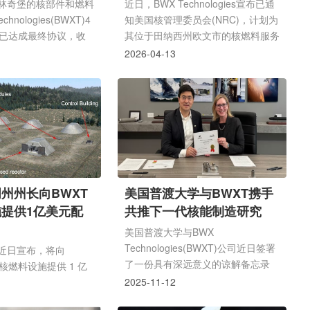
.
供mPower被设
林奇堡的核部件和燃料
近日，BWX Technologies宣布已通
hnologies(BWXT)4
知美国核管理委员会(NRC)，计划为
，已达成最终协议，收
其位于田纳西州欧文市的核燃料服务
夕法尼亚州的制造商
(NFS)设施附近新建的铀浓缩设施申
2026-04-13
mponents
请许可证，此举便于NRC规划资源
G)。PCG是一家私营企
以支持审查，BWXT预计2027年第
的厚壁传热部件，
一季度提交申请。埃尔温设施的许可
约为1.25亿美元。此次
审批工作，直接支持BWXT此前与美
026年下半年完成，不
国能源部国家核安全管理局(NNSA)
条款尚未披露。BWXT
签订的价值15亿美元合同。BWXT旨
行官雷克斯·D·格维登
在借此帮助美国恢复完全自主的铀浓
随着北美核能需求加速
缩能力，用于国防和海军推进任务，
州州长向BWXT
美国普渡大学与BWXT携手
T致力于提供商业核工业
巩固其对国家国防核计划数十年的支
提供1亿美元配
共推下一代核能制造研究
速度，此次收购将立即
持。通过向NRC发...
美国普渡大学与BWX
Technologies(BWXT)公司近日签署
近日宣布，将向
了一份具有深远意义的谅解备忘录
的核燃料设施提供 1 亿
(MOU)，双方将建立专注于下一代
，以帮助其在怀俄明州
2025-11-12
核能制造的研究合作关系。这一合作
O燃料制造厂。这一举措