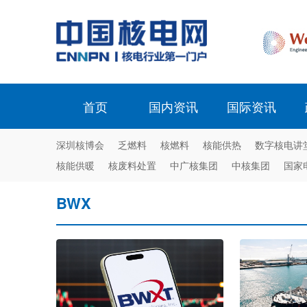
首页
国内资讯
国际资讯
深圳核博会
乏燃料
核燃料
核能供热
数字核电讲
核能供暖
核废料处置
中广核集团
中核集团
国家
BWX