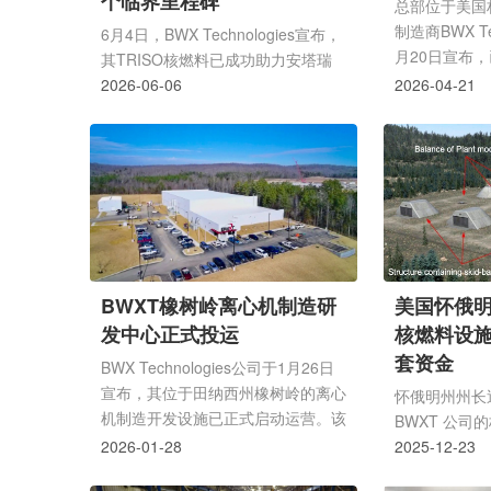
个临界里程碑
制性，并为受..
总部位于美国
制造商BWX Tec
6月4日，BWX Technologies宣布，
月20日宣布
其TRISO核燃料已成功助力安塔瑞
购总部位于宾
斯核能公司的反应堆实现了美国能源
2026-06-06
2026-04-21
Precision Co
部第14301号行政命令规定的首个临
Group(PC
界里程碑。BWXT还利用美国国家核
业，生产复杂
安全管理局提供的废料，加工了用于
2025年收入
制造安塔瑞斯TRISO燃料压块的高
收购预计于2
丰度低浓缩铀原料。美国能源部长克
过交易的财务
里斯·赖特表示，这标志着美国先进
总裁兼首席执
核燃料制造领域一个历史性的里程
在声明中称，
碑，特朗普政府很荣幸能与BWXT等
BWXT橡树岭离心机制造研
美国怀俄明
增长，BWX
私营企业合作，共同加强可靠安全的
发中心正式投运
核燃料设施
所需的产能和
核供应链基础。BWXT总裁兼首席执
为...
套资金
行官雷克斯·D...
BWX Technologies公司于1月26日
宣布，其位于田纳西州橡树岭的离心
怀俄明州州长
机制造开发设施已正式启动运营。该
BWXT 公司
设施在美国能源部国家核安全管理局
2026-01-28
美元配套资金
2025-12-23
资助下建立，旨在重建美国本土铀浓
建造 TRIS