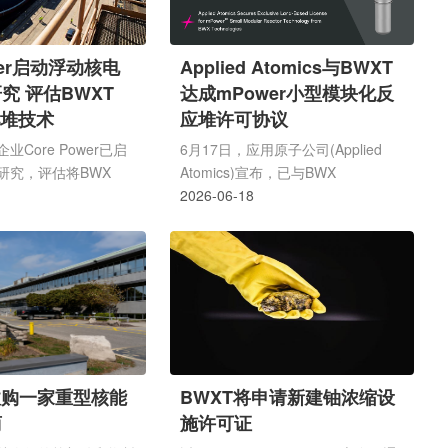
ower启动浮动核电
Applied Atomics与BWXT
究 评估BWXT
达成mPower小型模块化反
小堆技术
应堆许可协议
Core Power已启
6月17日，应用原子公司(Applied
研究，评估将BWX
Atomics)宣布，已与BWX
ies的mPower小型模块化
Technologies(BWXT)就
2026-06-18
浮动核电站的方案。
mPower&trade;小型模块化反应堆
一体化压水堆设计，装机
(SMR)技术达成许可协议。根据协
(575 MWt)。研究范
议，应用原子公司将拥有在美国、加
息交换、系统工程、运
拿大及其他地区陆基核设施中使用
产品需求定义、监管路
mPower技术的独家商业开发和部署
集成研究及技术经济分
权利。BWXT保留mPower技术的知
站可在船厂建造并移至
识产权及所有组件的独家制造权，并
求区域附近。Core
对第三方制造的组件收取特许权使用
收购一家重型核能
BWXT将申请新建铀浓缩设
，将建造转移至受控工业
费，协议财务条款未披露。mPower
商
施许可证
低交付风险、提高可复
图片由 BWX Technologies, Inc. 提