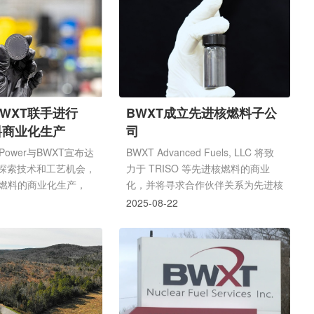
聚焦于小型模块化反应堆(SMR)及微
核燃料产业的发展，助
型反应堆等前沿技术，旨在共同推动
建设与升级。BWXT
核能领域的创新与发展。普渡大学校
术领域的重要企业，其
长芒·蒋表示：此次合作对普渡大学
建设与运营有望为怀俄
及核能创新的未来具有变革意义。通
的经济效益，包括创造
过结合我们顶尖的工程项目与小型模
动当地产业链升级等。
块化反应堆等尖端核技术，我们不仅
的发放，体现了州政府
与BWXT联手进行
BWXT成立先进核燃料子公
能加速研究进程，更为培养下一代科
展的重视，也为该核燃
燃料商业化生产
司
学家、工程师和政...
顺利推进提供了有力的
.
 Power与BWXT宣布达
BWXT Advanced Fuels, LLC 将致
探索技术和工艺机会，
力于 TRISO 等先进核燃料的商业
核燃料的商业化生产，
化，并将寻求合作伙伴关系为先进核
Power的先进反应堆机组及
反应堆提供商用核燃料。TRISO燃
2025-08-22
供应燃料。联合团队将
料颗粒(图片来源：BWXT)BWX
os Power阿尔伯克基园
Technologies (BWXT) 表示：BWXT
开发实验室、弗吉尼亚
Advanced Fuels 致力于利用其在林
WXT创新园区以及
奇堡工厂生产 TRISO 燃料 20 多年
TRISO生产线，优化
的经验，确保 BWXT 生产的核燃料
制造和工艺自动化。双
在商业规模上的可用性。TRISO 是
合开发TRISO燃料
三结构各向同性的缩写，其燃料由浓