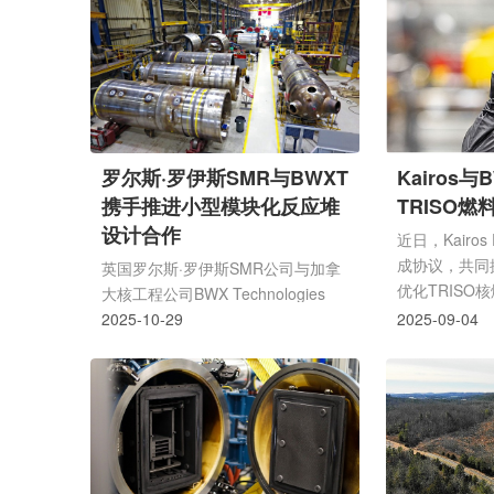
缩能力，以满足国家安全需求。
旨在支持该州
BWXT公司将利用该工厂生产的离心
力相关设施的
机，支持其位于田纳西州欧文市的国
公司作为核技
内铀浓缩离心机实验试点工厂。该试
核燃料设施的
点工厂将首先演示低浓缩铀生产，以
明州带来显著
供应NNSA的国防任务，后续将改造
就业岗位、推
用于生产海军推进系统所需的高浓缩
此次配套资金
罗尔斯·罗伊斯SMR与BWXT
Kairos
铀。BWXT强调，其DUECE技术不
对核能产业发
携手推进小型模块化反应堆
TRISO
会用于商业铀浓...
料设施项目的
设计合作
资金保障，未..
近日，Kairos
成协议，共同
英国罗尔斯·罗伊斯SMR公司与加拿
优化TRISO
大核工程公司BWX Technologies
为Kairos 
Inc近日签署合同及谅解备忘录，旨
2025-10-29
2025-09-04
其他潜在客户
在深化双方在罗尔斯·罗伊斯SMR开
利用位于Kair
发领域的合作。根据协议，BWXT将
区的TRISO
负责设计劳斯莱斯小型模块化反应堆
州林奇堡的B
(SMR)的核蒸汽发生器。这款基于小
BWXT现有的
型压水反应堆技术的SMR，设计功
TRISO燃料
率达470 MWe，预计能提供至少60
方还同意探索联