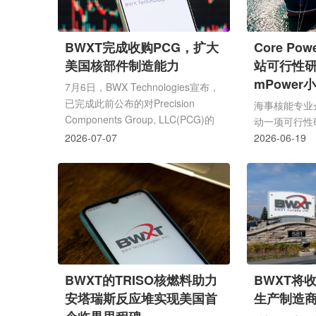
BWXT完成收购PCG，扩大
Core P
美国核部件制造能力
站可行性研
mPower
7月6日，BWX Technologies宣布，
已完成此前公布的对Precision
海事核能专业企业
Components Group, LLC(PCG)的
动一项可行性
收购，交易范围包括其子公司
2026-07-07
Technolog
2026-06-19
Precision Custom
反应堆应用于
Components(PCC)和DC
mPower为
Fabricators(DCF)。PCG是一家美
容量195 MWe
国制造商，主要生产复杂的厚壁传热
围涵盖基线信
组件。BWXT表示，这笔收购将扩大
行概念开发、
公司的重型制造业务版图，并提升其
径评估、海上
为商业核能领域供应美国制造核部件
析。浮动核电
的能力。BWXT商业运营总裁John
终端用户和高需
BWXT的TRISO核燃料助力
BWXT将
MacQuarrie表示，可靠、无碳能源
Power表示
安塔瑞斯反应堆实现美国首
生产制造
需求持续增长，使
环境下，可降