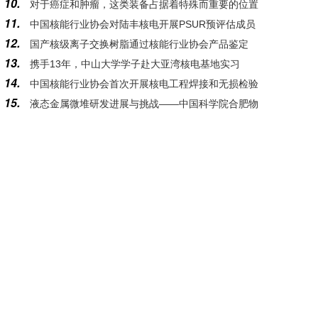
10.
对于癌症和肿瘤，这类装备占据着特殊而重要的位置
11.
中国核能行业协会对陆丰核电开展PSUR预评估成员
12.
国产核级离子交换树脂通过核能行业协会产品鉴定
支持活动
13.
携手13年，中山大学学子赴大亚湾核电基地实习
14.
中国核能行业协会首次开展核电工程焊接和无损检验
15.
液态金属微堆研发进展与挑战——中国科学院合肥物
质量管控专项评估
质科学研究院核能安全技术研究所学术所长郁杰