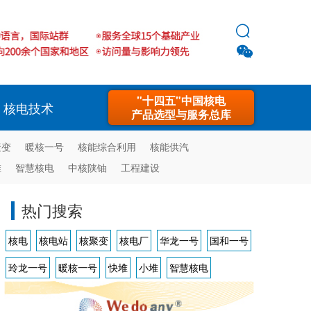


"十四五"中国核电
核电技术
产品选型与服务总库
聚变
暖核一号
核能综合利用
核能供汽
堆
智慧核电
中核陕铀
工程建设
热门搜索
核电
核电站
核聚变
核电厂
华龙一号
国和一号
玲龙一号
暖核一号
快堆
小堆
智慧核电