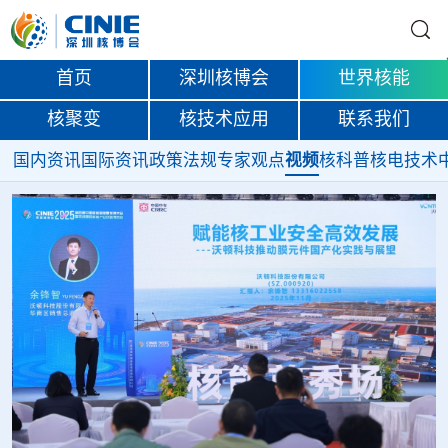
首页
深圳核博会
世界核能
核聚变
核技术应用
联系我们
国内资讯
国际资讯
政策法规
专家观点
视频
核科普
核电技术