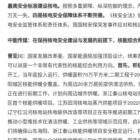
最高安全标准建设核电。
按照多重屏障、纵深防御的理念，
万无一失。
四是核电安全保障体系不断完善。
《核安全法》
电安全监管体系和责任体系。我国核安保突发事件应对和核
中能传媒：在保持核电安全建设与发展的前提下，核能综合
曾亚川：
国家发展改革委、国家能源局加强顶层设计，统筹
可以说是一个非常有代表性的核能综合利用方向。
首先，积
开工，当年底投入运行，供暖面积70万平方米;二期工程于202
阳城区核能供暖全覆盖，为周边20余万居民提供清洁供热，
正在进行前期工作，计划向周边城市供暖。浙江秦山核电站完成
区首个核能供暖项目。江苏田湾核电站蒸汽供能项目于202
辽宁红沿河核电站热电联供改造等项目正在有序推进前期工
推动小型堆技术在清洁供暖、工业供热等领域示范应用，启
们将确保山东海阳、浙江秦山核能供暖项目安全稳定运行，