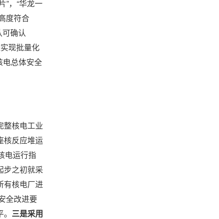
”，“华龙一
有高度符合
认可确认
经实现批量化
核电总体安全
完整核电工业
座核反应堆运
核电运行指
起步之初就采
所有核电厂进
安全改进要
平。
三是采用