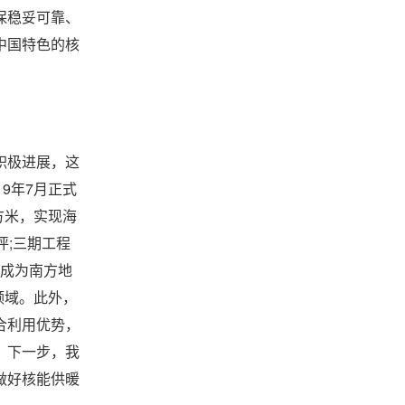
保稳妥可靠、
中国特色的核
积极进展，这
9年7月正式
平方米，实现海
评;三期工程
，成为南方地
领域。此外，
合利用优势，
。下一步，我
做好核能供暖