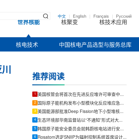
中文
|
English
|
Français
|
Русский
世界核能
核聚变
核技术应用
核电技术
中国核电产品选型与服务总库
亚川
推荐阅读
1
美国核管会将首次在先进反应堆许可审查中采用现代化听证程序
2
国际原子能机构发布小型模块化反应堆应急计划区技术文件
3
美国能源部批准Deep Fission地下小型堆核安全设计协议
4
生态环境部华南监督站以“不通知”形式对大亚湾核电基地开展防台防汛专项检查
5
韩国原子能安全委员会就韩蔚核电站进行安全检查
6
Rosatom选定SNIIP为辐射控制系统首席设计机构，统管核设施放射仪表标准化与进口替代保障