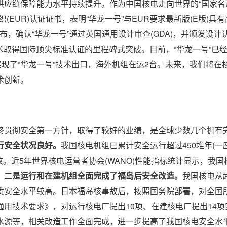
应链保障能力水平持续提升。作为中国核电走向世界的“国家名片
织(EUR)认证证书，表明“华龙一号”与EUR要求最新版(E版)具
宣布，确认“华龙一号”通过英国通用设计审查(GDA)，并颁发设计
电技术取得国际顶尖标准认证的里程碑式突破。目前，“华龙一号”已
实现了“华龙一号”技术出口，海外机组在运2台。未来，我们将在
术创新。
终贯彻安全第一方针，取得了较好的业绩，是全球少数几个拥有
行安全状况良好。
我国核电机组已累计安全运行超过450堆年(一
。近5年世界核电运营者协会(WANO)性能指标统计显示，我国
。
二是运行和在建机组全面完成了福岛后安全改造。
我国核电从
质安全水平较高。日本福岛核事故后，按照国务院部署，对全国
用技术要求》，对运行核电厂提出10项、在建核电厂提出14项
水源等，相关改造工作全面完成，进一步提高了我国核电安全水