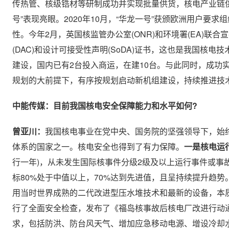
传热管、核级锆材等研制成功并实现批量供货，核电产业链供
号”表现亮眼。2020年10月，“华龙一号”获颁欧洲用户要求组
性。今年2月，英国核监管办公室(ONR)和环境署(EA)联合
(DAC)和设计可接受性声明(SoDA)证书，这也是我国核
建设，国内已有2台投入商运，在建10台。与此同时，成功
规划的大前提下，有序按规划启动新机组建设，持续推进技
中能传媒：目前我国核电安全保障能力和水平如何?
曾亚川：
我国核电事业在党中央、国务院的坚强领导下，始
体系的国家之一。核电安全也得到了有力保障。
一是核电运
行一年)，从未发生国际核事件分级2级及以上运行事件或事故
标80%处于中值以上，70%达到先进值，且呈持续提升趋势
用当时世界成熟的二代改进型压水堆技术和最新的设备，本
行了全面安全检查，发布了《福岛核事故后核电厂改进行动通
求，包括防洪、防台风天气、增加应急移动电源、增设冷却