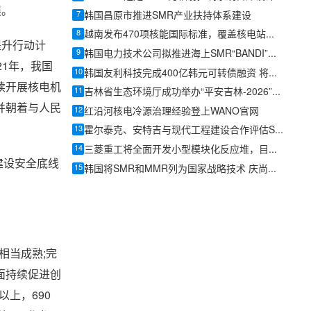
展。
7
韩国昌原市推进SMR产业扶持体系建设
8
越南发布470项核能国际标准，覆盖核电站、研究堆、SMR及辐射防护全链条
提升行动计
9
韩国电力技术公司拟推进海上SMR“BANDI”政府研发项目
1年，我国
10
韩国友利科技完成400亿韩元可转债融资 将加码核电与SMR业务
续开展核电机
11
吉林省生态环境厅成功举办“平安吉林-2026”辐射事故综合应急演习
并朝着与人民
12
红沿河核电冷源治理经验登上WANO官网
13
霍尔泰克、安特吉与现代工程建设合作评估SMR-300在美国南部部署机会
14
三菱重工将全面开发小型模块化反应堆，目标在日本实现商业化
建设安全底线
15
韩国将SMR和MMR列为国家战略技术 庆尚南道称将推动核电企业转型
。
相当成熟;完
面持续促进创
上，690