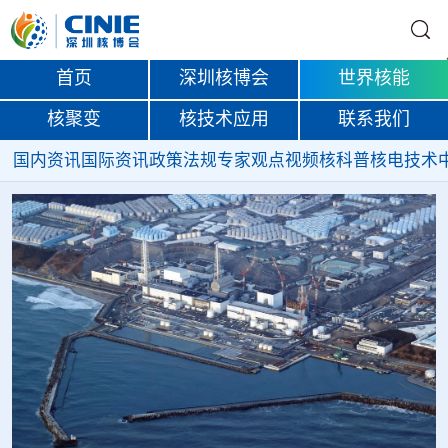
首页
深圳核博会
世界核能
核聚变
核技术应用
联系我们
国内资讯
国际资讯
政策法规
专家观点
视频
核科普
核电技术