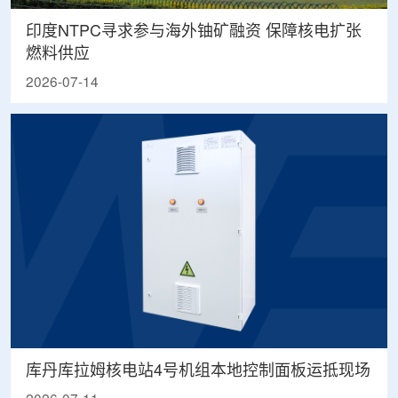
印度NTPC寻求参与海外铀矿融资 保障核电扩张
燃料供应
2026-07-14
库丹库拉姆核电站4号机组本地控制面板运抵现场