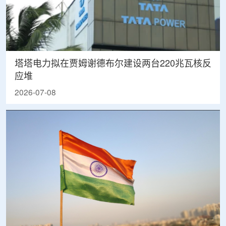
塔塔电力拟在贾姆谢德布尔建设两台220兆瓦核反
应堆
2026-07-08