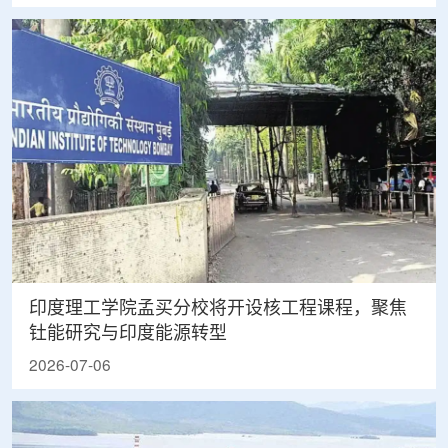
印度理工学院孟买分校将开设核工程课程，聚焦
钍能研究与印度能源转型
2026-07-06