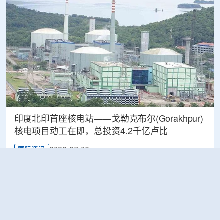
印度北印首座核电站——戈勒克布尔(Gorakhpur)
核电项目动工在即，总投资4.2千亿卢比
2026-07-06
国际资讯