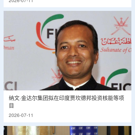
2026-07-11
纳文·金达尔集团拟在印度贾坎德邦投资核能等项
目
2026-07-11