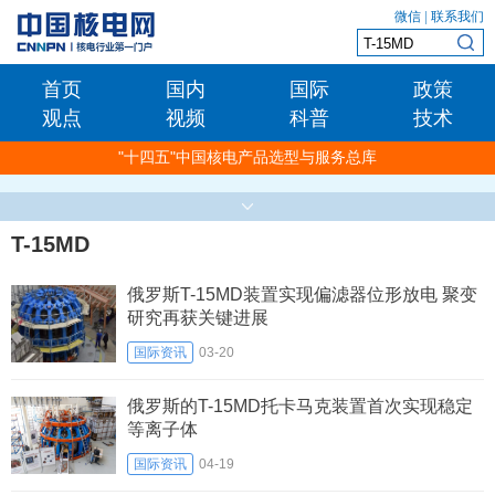
微信
|
联系我们
首页
国内
国际
政策
观点
视频
科普
技术
"十四五"中国核电产品选型与服务总库
T-15MD
俄罗斯T-15MD装置实现偏滤器位形放电 聚变
研究再获关键进展
国际资讯
03-20
俄罗斯的T-15MD托卡马克装置首次实现稳定
等离子体
国际资讯
04-19