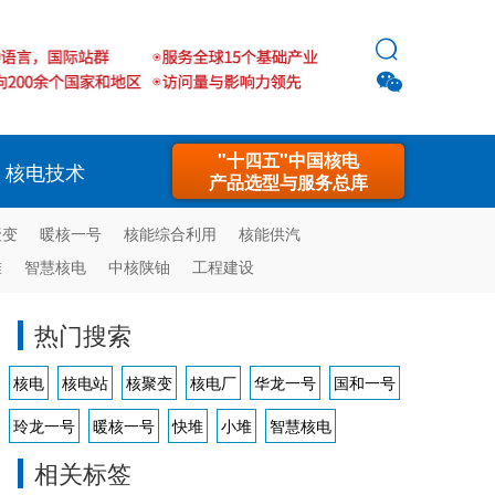


"十四五"中国核电
核电技术
产品选型与服务总库
聚变
暖核一号
核能综合利用
核能供汽
堆
智慧核电
中核陕铀
工程建设
热门搜索
核电
核电站
核聚变
核电厂
华龙一号
国和一号
玲龙一号
暖核一号
快堆
小堆
智慧核电
相关标签