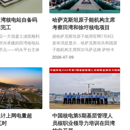
田湾核电站自备码
哈萨克斯坦原子能机构主席
体完工
考察田湾和徐圩核电项目
后一方混凝土浇筑顺利
据哈萨克斯坦原子能局官网7月8日
华兴承建的田湾核电站
发布消息显示，哈萨克斯坦共和国原
节点——码头平台主体
子能机构主席阿尔马萨达姆·萨特卡
完成。该项目是中核华
利耶夫近日在对中国进行工作访问期
2026-07-09
头工程，是公司实现全
间，考察了江苏省田湾核电站和在建
重要突破。该节点的完
的徐圩核电站，了解中国核电项目在
头墩台、梁板核心承重
建设、运营、数字化管理和人员培训
统全部建设成型，工程
等方面的经验。访问期间，哈萨克斯
体系拆除和附属设施安
坦代表团与中国国家能源局、中国核
续厂区大型设备水路运
工业集团有限公司及相关单位负责人
码头平台主体施工是整
举行会谈。中方参会单位包括中核集
下的关键环节，核心施
团海外业务部门、中国核电工程有限
累计上网电量超
中国核电第5期基层管理人
梁板两大结构，并同
公司、中国核工业建设股份有...
瓦时
员核职业领导力培训在田湾