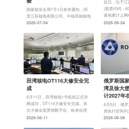
验
近日，位于江
(股票代码：6
国家核安全局7月1日发布通知，同
基地累计上网电
意江苏核电有限公司、中核苏能核电
时，累计等效
有限公司在落实相关核安全管理要
2026-07-04
2026-06-24
吨，减排二氧
求、满足调试程序规定的试验先决条
1.36亿户中
件，并经华北核与辐射安全监督站确
撑全国算力中
认后，开展田湾核电站8号机组冷态
区域能源结构
功能试验。根据通知，国家核安全局
供了坚实有力
检查组于2026年6月15日至18日，
清洁能源基地
对田湾核电站8号机组冷态功能试验
设8台百万千
准备情况进行了例行核安全检查。检
台机组建成投
查范围包括质量保证体系运转情况，
田湾核电OT116大修安全完
俄罗斯国
进工程建设。
核安全相关构筑物、系统和设备安装
成
湾及徐大
条220千伏保
与移交情况，初步试验和冷态功能试
计2027
验准备...
6月11日，田湾核电1号机组正式并
网成功，OT116大修安全完成。本
6月5日，俄
次大修全面贯彻数字化、标准化理
席执行官阿列
念，依托运行全流程大修管理平台，
2026-06-11
得堡国际经济
2026-06-06
实现了大修准备、执行到总结的全过
预计将于20