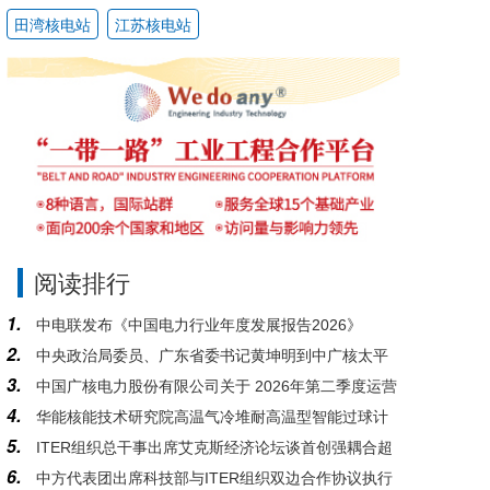
田湾核电站
江苏核电站
阅读排行
1.
中电联发布《中国电力行业年度发展报告2026》
2.
中央政治局委员、广东省委书记黄坤明到中广核太平
3.
中国广核电力股份有限公司关于 2026年第二季度运营
岭核电基地调研
4.
华能核能技术研究院高温气冷堆耐高温型智能过球计
情况的公告
5.
ITER组织总干事出席艾克斯经济论坛谈首创强耦合超
数器系统研发与应用通过科技成果鉴定
6.
中方代表团出席科技部与ITER组织双边合作协议执行
大型工程的复杂性管控