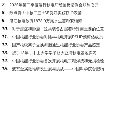
7.
2026年第二季度运行核电厂经验反馈例会顺利召开
情况2026年度会议
8.
际点赞！中核二三HSE良好实践获IO表扬
9.
湛江核电放流1878.9万尾水生苗种安铺湾
10.
对于癌症和肿瘤，这类装备占据着特殊而重要的位置
11.
中国核能行业协会对陆丰核电开展PSUR预评估成员
12.
国产核级离子交换树脂通过核能行业协会产品鉴定
支持活动
13.
携手13年，中山大学学子赴大亚湾核电基地实习
14.
中国核能行业协会首次开展核电工程焊接和无损检验
15.
液态金属微堆研发进展与挑战——中国科学院合肥物
质量管控专项评估
质科学研究院核能安全技术研究所学术所长郁杰