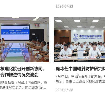
持会议。中国原子能人力资源部
有限公司近期签署山东莱阳核电项
2026-07-22
团公司党组决定：俞东宝同志任
核岛土建及施工安装合同。公告原
铀浓缩有限公司委员会副书记;推
核陕西铀浓缩有限公司董事、总
俞东宝表示，在后续工作中：一
向，树立和践行正确政绩观;二是
，提升驾驭高质量发展的本领;三
.
与核理化院召开创新协同、
廉冰任中国辐射防护研究
展合作推进情况交流会
7月21日，中辐院召开干部大会
书记、董事长王锁会以视频形式出
公司联合核理化院召开创新协同、高
话。中辐院党委书记刘群主持会议
推进情况交流会，围绕研发-设计-
2026-07-22
人力资源部负责人宣布集团公司党
略合作协议框架落地成效开展专
同志任职中国辐射防护研究院总工
化院副院长刘成业、公司总工程
定。王锁会指出，此次中辐院领导
团公司派出专职董事鄢斌参加会