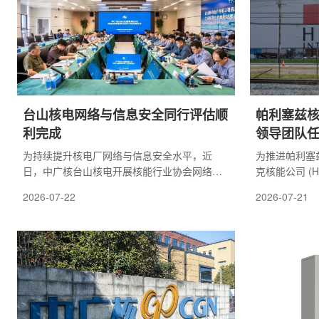
找准定位，服从院党委统一领导，立足专业功
孙冰表示，南
底扎实、熟知...
养基地，持续
筑工业化与结..
台山核电网络与信息安全同行评估顺
帕利塞兹
利完成
领导团队
为持续提升核电厂网络与信息安全水平，近
为推进帕利塞
日，中广核台山核电开展核能行业协会网络与
克核能公司 (Ho
信息安全同行评估活动。此次评估由中国核能
安全领导团队
2026-07-22
2026-07-21
行业协会副秘书长龙茂雄领队，中广核数字科
管和管理经验
技有限公司原副总经理邹来龙担任队长，来自
安排，法迪·迪亚 
电力及核能行业11家单位的网络与数据安全专
27日出任帕
家参与评估。台山核电党委委员、副总经理、
官。帕利塞兹核
首席信息安全官李劲出席相关活动。入口会
2026年8月
上，协会汇报了此次评估活动的整体安排。李
履职。迪亚此前
劲对评估专家表示欢迎，并对核能行业协会的
Consultin
前期筹备工作表达...
核电行...