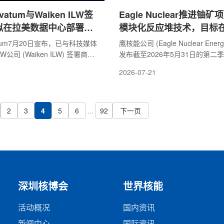
novatum与Waiken ILW签
Eagle Nuclear推进铀
拟在拉美数据中心部署
模块化反应堆技术，目标在2
型反应堆
完成预可行性研究
ovatum7月20日宣布，已与科技媒体
鹰核能公司 (Eagle Nuclear Ener
LW公司 (Waiken ILW) 签署商业
发布截至2026年5月31日的第二
丁美洲DIRECTV (DIRECTV
更新，披露其奥罗拉铀项目和小型
2026-07-21
ca) 和巴西天空电视 (SKY Brasil)
堆技术平台的最新推进情况。公司
设施部署SOLO微型模块化反应堆
拉项目预可行性研究正在推进，计划
向书，首批部署规模最高可达8兆
底完成。奥罗拉铀项目位于美国俄
于支持阿根廷和巴西的广播数据
部。鹰核能称，该项目包含奥罗拉
2
3
4
5
6
...
92
下一页
。该项目定位为用户侧清洁能源
的科德克斯矿床，其中奥罗拉矿床
标是为关键通信和数据中心设施
源量为3275万磅实测资源和498
erra Innovatum表示，此次
源，相关数据按SK-1300 TRS
认为，科德克斯矿床...
深圳核博会
世界核能
活动概况
国内资讯