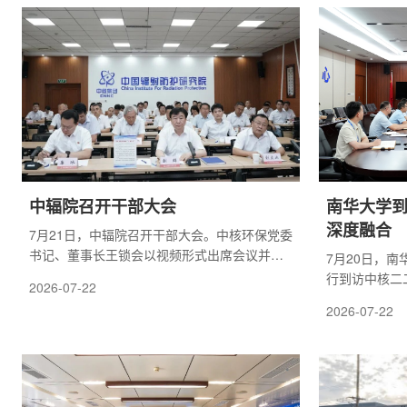
Corp.) 和人工智能芯片制造商英伟达公司
议。会上，双
(Nvidia Corp.)。相关计划细节最快可能在美国
总书记在国家
能源部 (DOE) 召集的人工智能能源峰会上公
会、中国科协
布。根据文件内容，美国能源部下属多家国家
讲话精神。双
实验室，以及德克萨斯大学奥斯汀分校等机
需求对接进展
构，预计将...
并聚...
中辐院召开干部大会
南华大学到
深度融合
7月21日，中辐院召开干部大会。中核环保党委
书记、董事长王锁会以视频形式出席会议并讲
7月20日，
话。中辐院党委书记刘群主持会议。中核环保
行到访中核二
2026-07-22
人力资源部负责人宣布集团公司党组关于廉冰
王德桂等进行
2026-07-22
同志任职中国辐射防护研究院总工程师的决
了智能制造、
定。王锁会指出，此次中辐院领导班子调整是
华大学分享了
集团公司立足全局、综合研判后的审慎决策，
科研成果。双
中核环保坚决拥护集团党组决定，全力支持廉
关、模块化建
冰同志履职。他希望廉冰同志尽快转换角色、
养等方面进行