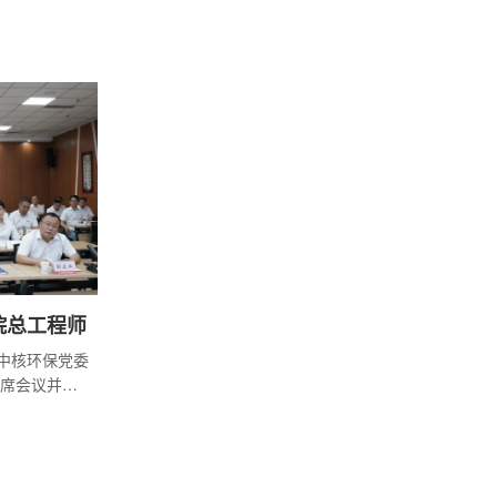
目一期工程
文如下：
院总工程师
。中核环保党委
席会议并讲
。中核环保
组关于廉冰
程师的决
班子调整是