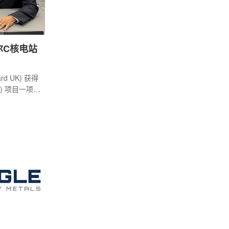
尔C核电站
d UK) 获得
C) 项目一项重
罐和集水坑
为期四年的计
国公司
为这座位于英国萨
核电项目制造
些部件将嵌
中，并在电
合同由塞兹