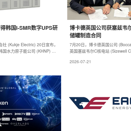
得韩国I-SMR数字UPS研
博卡德英国公司获塞兹韦
储罐制造合同
(Kukje Electric) 20日宣布，
7月20日，博卡德英国公司 (Boccar
国水力原子能公司 (KHNP) 发
英国塞兹韦尔C核电站 (Sizewell 
型小型模块化反应堆的强化型直
要合同，将为该项目提供水池、储
2026-07-21
字不间断电源开发项目。该项目
(PTS) 范围内的关键部件。根据
型模块化反应堆 (I-SMR) 安全
划，博卡德英国公司将在博卡德法
可靠性开展的关键研发计划。按
(Boccard France) 支持下，
气将在2026年7月至2030年2月
福克海岸、装机容量为3.2吉瓦的
，掌握用于直流电力系统的强化型
并预组装高完整性不锈钢储罐。这
 (UPS) 设计技术，并推进产品
入核岛内多处关键钢筋混凝土结构
证和认证工作。国际电气表示，
站长期运行期间发挥重要作用。该
韦尔C...