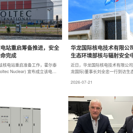
华大学作为中核集团重要人才培
化、体系化长效攻坚新阶段。陈建
为核工业输送优质人才。学院建
提出六点要求：一是 要立足人一
.
规律，构建从约...
核电站重启筹备推进，安全
华龙国际核电技术有限公
任命完成
生态环境部核与辐射安全
作交流
兹核电站重启准备工作，霍尔泰
近日，华龙国际核电技术有限公司
ltec Nuclear) 宣布成立该电站
龙国际)董事长刘全忠一行到访生
，并任命多名具有核电运行、监
辐射安全中心(以下简称中心)开
2026-07-21
的行业人士参与相关工作。根据
心主任柴国旱及双方相关部门人员
(Fadi Diya) 将于2026年7月
会上，双方重点围绕堆芯安全论证
利塞兹核电站高级副总裁兼首席核
取水安全、首循环平衡堆芯装载技
安全审查委员会 (NSRB) 将于
字资源共享等内容进行深入研讨。
3日成立，相关委员也将于当日正式
中心长期以来给予的支持与帮助表
为迪亚咨询有限公司 (Diya
望依托中心在核安全监管领域深厚
g, LLC) 所有人，该公司主要为美国
淀，围绕华龙一号后续机型技术论
息化建...