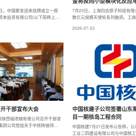
金将投向小型模块化反应
22日，中国聚变迎来挂牌成立一周
7月23日，上海钧合原子科技有
资本投资有限公司(以下简称上海
数亿元规模天使轮系列融资。工商
委副书记、总裁戴敏敏一行赴中国
本轮融资由红杉中国领投，上海未
2026-07-23
，中国聚变党委书记、董事长刘
金、上海颠覆性技术基金、临港科
、副总经理、董事会秘书于晓龙
通等国资及金融机构参与，远景碳
中国聚变董事、上海国投公司投
产业资本加入，中科创星、厚实资
参加座谈。刘叶对戴敏敏一行到
海、聚合资本、德联资本、金沙江
迎，并对上海市和上海国投公司
裕麟、达武创投、允泰资本、光跃
的支持致以感谢。他表示，一年
技投资机构共同跟投。钧合原子方
变快速落实实体化运作，两地三
轮募集资金将主要用于产品研发、
.
团队建设及示...
召开干部宣布大会
中国核建子公司签署山东
目一期核岛工程合同
中核陕西铀浓缩有限公司召开干部宣
集团公司党组关于中核陕铀领导
中国核建7月21日发布公告称，
中国原子能党委书记、董事长尤
工业二四建设有限公司与中国核工