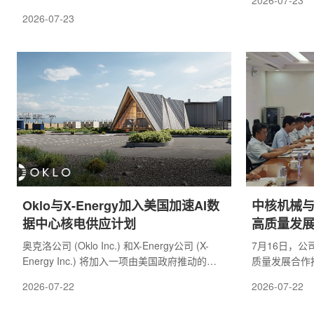
2026-07-23
永春参加并主
举行意见交换会时表示，公司计划在今年秋季
2026-07-23
负责人宣读集
前后敲定核电部门组织改革方案，以加强福岛
中共中核陕西
第一核电站退役工作的人员保障和现场管理能
荐俞东宝为中
力。此次特别会议主要围绕福岛第一核电站退
经理。会上，
役工作展开。自2011年核事故发生以来，该站
是把握政治方
退役已进入长期推进阶段，其中1号至3号机组
强化能力建设
熔毁燃料碎片的调查和后续取出准备，是当前
是坚持团结协..
工作的重点之一。原子能规制委员会成员在会
上指出，燃...
Oklo与X-Energy加入美国加速AI数
中核机械
据中心核电供应计划
高质量发
奥克洛公司 (Oklo Inc.) 和X-Energy公司 (X-
7月16日，
Energy Inc.) 将加入一项由美国政府推动的计
质量发展合作
划，旨在加快面向人工智能数据中心的新型核
制造一体化战
2026-07-22
2026-07-22
电站开发进程。该计划总规模为2亿美元，此前
题研讨。核理
已公布的参与方还包括微软公司 (Microsoft
师程绍杨、集