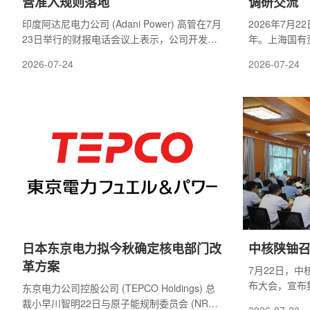
营准入规则落地
调研交流
印度阿达尼电力公司 (Adani Power) 高管在7月
2026年7月
23日举行的财报电话会议上表示，公司开发核
年。上海国有
电项目的计划，将取决于印度政府最终确定允
国投公司)党
2026-07-24
2026-07-24
许私营部门参与核电行业的相关规则。阿达尼
聚变调研交流
电力此前提出，到2035年形成10吉瓦核电装机
叶，党委委员
容量的目标。公司称，目前正在评估印度国内
接待并座谈。
及海外反应堆技术，但在监管框架明确之前，
资总监曹庆伟
尚无法作出最终投资决定。阿达尼电力首席执
访表示热烈欢
行官谢尔辛格·卡亚利亚 (Shersingh Khyalia) 表
长期以来给予
示，项目推进取决于不同方案的成本竞争力。
以来，中国聚
他说，电...
区科研生产新..
日本东京电力拟今秋确定核电部门改
中核陕铀
革方案
7月22日，
布大会，宣布
东京电力公司控股公司 (TEPCO Holdings) 总
的任职决定。
裁小早川智明22日与原子能规制委员会 (NRA)