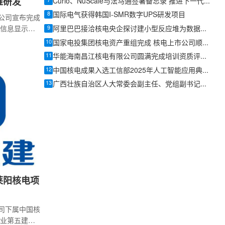
7
堆研发
Curio、NuScale与法马通签署备忘录 推进下一代核燃料循环方案
8
国际电气获得韩国I-SMR数字UPS研发项目
限公司宣布完成
9
信息显示，
阿里巴巴接洽核电央企探讨建小型反应堆为数据中心供电
来产业基
10
国家电投集团核电资产重组完成 核电上市公司顺利建成
创、国泰海
11
华能海南昌江核电有限公司圆满完成培训资质评价专项工作
中和基金等
12
中国核电成果入选工信部2025年人工智能应用典型案例
本、东方富
13
联合、启迪
广西壮族自治区人大常委会副主任、党组副书记方春明率队到防城港核电调研
投资等硬科
面披露，本
工程验证、
莱阳核电项
公司下属中国核
业第五建设