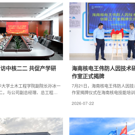
集团公司立足全局、综合研判后的
方参会人员共同深入学习习近平
中核环保坚决拥护集团党组决定，
科学技术奖励大会、两院院士大
冰同志履职。他希望廉冰同志尽快
第十一次全国代表大会上的重要
找准定位，服从院党委统一领导，
方技术部门负责人依次汇报阶段
底扎实、熟知...
、合作项目清单落地推进情况，
访中核二二 共促产学研
海南核电王伟防人因技术
作室正式揭牌
南华大学土木工程学院副院长孙冰一
7月21日，海南核电王伟防人因
二，与公司副总经理、总工程师
作室揭牌仪式在海南核电技能培训
座谈交流。会上，中核二二介绍
公司党委委员、总工程师陈建新出
2026-07-22
智能建造等领域的创新成效，南
辞，工作室团队及相关业务部门负
学科建设、人才培养及核电建造
牌仪式。王伟防人因技术研究创新
方围绕共建实验室、科研联合攻
海南核电工匠学院，立足机组运行
造技术研发、核产业特岗人才培
人因风险治理痛点，以技术创新夯
深入研讨，达成系列合作共识。
基，标志着公司人因风险防控工作