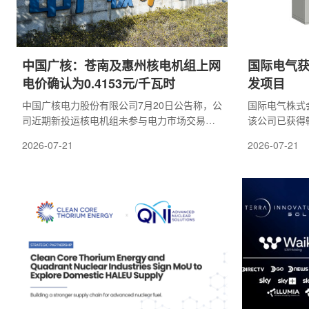
中国广核：苍南及惠州核电机组上网
国际电气获
电价确认为0.4153元/千瓦时
发项目
中国广核电力股份有限公司7月20日公告称，公
国际电气株式会社 
司近期新投运核电机组未参与电力市场交易期
该公司已获得韩
间的上网电价已确定。苍南核电1、2号机组和
起的面向创新
2026-07-21
2026-07-21
惠州核电1、2号机组在商业运营期间，未参与
流电源系统数
市场交易的上网电价均为0.4153元/千瓦时(含
是围绕创新型小
税);参与电力市场交易后，上网电价将按照市场
性和电力系统
规则形成。公告显示，中国广核下属中广核苍
照计划，国际电
南核电有限公司近日收到浙江省发展和改革委
约44个月内
员会出具的电价批复文件。根据批复，苍南1、
数字不间断电源
2号机组商业运营期间的上网电价按相关电价政
制造、性能验
策执...
公司...