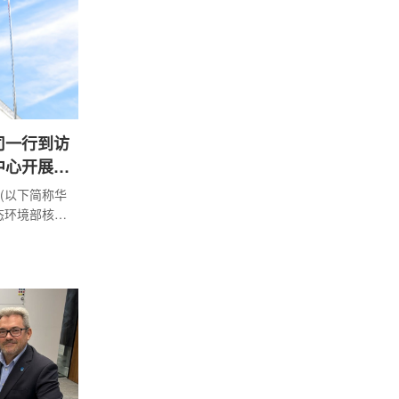
新对工作室
定会犯错客观
司一行到访
中心开展工
(以下简称华
态环境部核与
展工作交流。中
参加会议。
、核电机组
术及核电数
华龙国际对
示感谢，希
的技术积
证、核电信