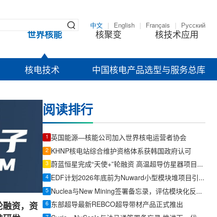
中文
|
English
|
Français
|
Русский
世界核能
核聚变
核技术应用
核电技术
中国核电产品选型与服务总库
阅读排行
1
英国能源—核能公司加入世界核电运营者协会
2
KHNP核电站综合维护资格体系获韩国政府认可
3
蔚蓝恒星完成“天使+”轮融资 高温超导仿星器项目转入工程实施阶段
4
EDF计划2026年底前为Nuward小型模块堆项目引入投资者
5
Nuclea与New Mining签署备忘录，评估模块化反应堆为数据中心供电
6
东部超导最新REBCO超导带材产品正式推出
轮融资，资