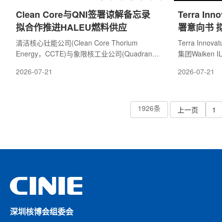
Clean Core与QNI签署谅解备忘录
Terra In
拟合作推进HALEU燃料供应
署意向书 
SOLO微
清洁核心钍能公司(Clean Core Thorium
Terra Inn
Energy，CCTE)与象限核工业公司(Quadrant
集团Waiken I
Nuclear Industries，QNI)7月20日宣布，双方
意向书，计划在拉
2026-07-21
2026-07-21
已签署一份谅解备忘录，将围绕高丰度低浓缩
Latin Ameri
铀(HALEU)燃料供应建立合作框架。根据该谅
相关数据中心
解备忘录，双方将评估利用QNI计划在爱达荷
平台。根据意
国家实验室(Idaho National Laboratory，INL)
1926条
瓦，电力将用
上一页
1
建设的商业后处理设施所生产的美国本土
中心基础设施
HALEU，支持CCTE旗下ANEEL燃料未来商业
供应方案，目
部署的可行性。双方表示，此举旨在加强美国
提供稳定电力。T
国
深圳核博会组委会