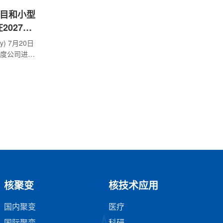
矿项目和小型
027年
gy) 7月20日
季度公司进展
模块化反应
表示，奥罗
于2027年
勒冈州东南
矿床及相邻
近地表铀资
万磅推断资
方法估算。公司
核聚变
核技术应用
国内聚变
医疗