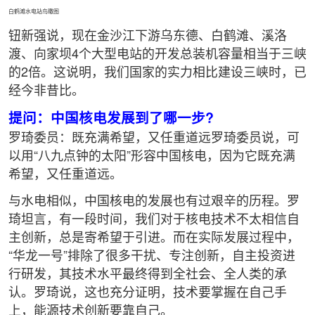
白鹤滩水电站鸟瞰图
钮新强说，现在金沙江下游乌东德、白鹤滩、溪洛
渡、向家坝4个大型电站的开发总装机容量相当于三峡
的2倍。这说明，我们国家的实力相比建设三峡时，已
经今非昔比。
提问：中国核电发展到了哪一步?
罗琦委员：既充满希望，又任重道远罗琦委员说，可
以用“八九点钟的太阳”形容中国核电，因为它既充满
希望，又任重道远。
与水电相似，中国核电的发展也有过艰辛的历程。罗
琦坦言，有一段时间，我们对于核电技术不太相信自
主创新，总是寄希望于引进。而在实际发展过程中，
“华龙一号”排除了很多干扰、专注创新，自主投资进
行研发，其技术水平最终得到全社会、全人类的承
认。罗琦说，这也充分证明，技术要掌握在自己手
上，能源技术创新要靠自己。