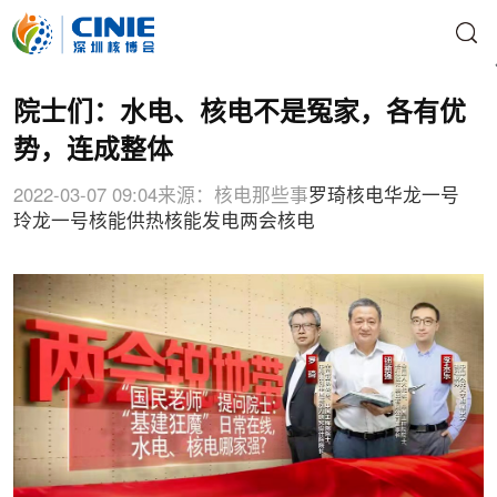
院士们：水电、核电不是冤家，各有优
势，连成整体
2022-03-07 09:04
来源：核电那些事
罗琦
核电
华龙一号
玲龙一号
核能供热
核能发电
两会核电